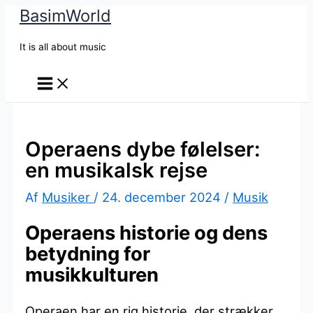
BasimWorld
Gå
til
It is all about music
indholdet
Operaens dybe følelser:
en musikalsk rejse
Af
Musiker
/
24. december 2024
/
Musik
Operaens historie og dens
betydning for
musikkulturen
Operaen har en rig historie, der strækker