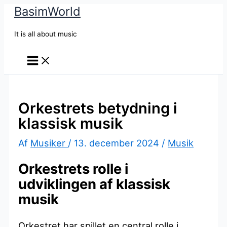
BasimWorld
Gå
til
It is all about music
indholdet
Orkestrets betydning i
klassisk musik
Af
Musiker
/
13. december 2024
/
Musik
Orkestrets rolle i
udviklingen af klassisk
musik
Orkestret har spillet en central rolle i