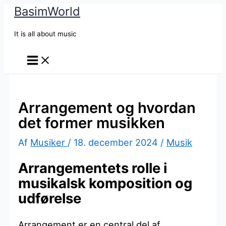
BasimWorld
Gå
til
It is all about music
indholdet
Arrangement og hvordan
det former musikken
Af
Musiker
/
18. december 2024
/
Musik
Arrangementets rolle i
musikalsk komposition og
udførelse
Arrangement er en central del af