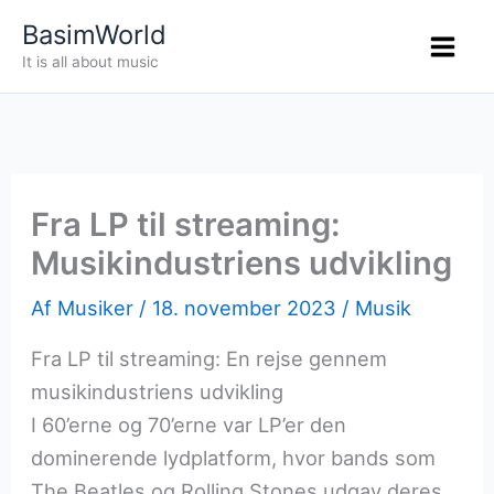
Gå
BasimWorld
til
It is all about music
indholdet
Fra LP til streaming:
Musikindustriens udvikling
Af
Musiker
/
18. november 2023
/
Musik
Fra LP til streaming: En rejse gennem
musikindustriens udvikling
I 60’erne og 70’erne var LP’er den
dominerende lydplatform, hvor bands som
The Beatles og Rolling Stones udgav deres