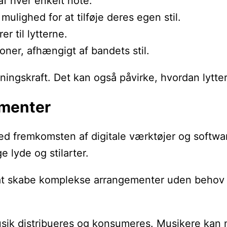
f hver enkelt note.
lighed for at tilføje deres egen stil.
 til lytterne.
oner, afhængigt af bandets stil.
ækningskraft. Det kan også påvirke, hvordan lytt
ementer
d fremkomsten af digitale værktøjer og softwa
 lyde og stilarter.
kabe komplekse arrangementer uden behov for et
 distribueres og konsumeres. Musikere kan nu 