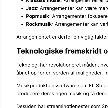
Klassisk musik
: Arrangementer er o
Jazz
: Arrangementer kan være mere å
Popmusik
: Arrangementer fokuserer
Rockmusik
: Arrangementer kan vari
Arrangementet er derfor en vigtig fakto
Teknologiske fremskridt 
Teknologi har revolutioneret måden, hv
åbnet op for en verden af muligheder, h
Musikproduktionssoftware som FL Studio 
producere deres egen musik og få den ud
Desuden har streamingtjenester som Spo