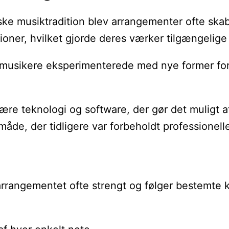
ke musiktradition blev arrangementer ofte skabt
tioner, hvilket gjorde deres værker tilgængelige
sikere eksperimenterede med nye former for har
 være teknologi og software, der gør det mulig
de, der tidligere var forbeholdt professionell
r arrangementet ofte strengt og følger bestemt