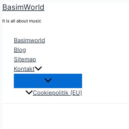
BasimWorld
Gå
til
It is all about music
indholdet
Basimworld
Blog
Sitemap
Kontakt
Cookiepolitik (EU)