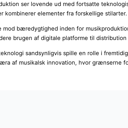
ktion ser lovende ud med fortsatte teknologiske
r kombinerer elementer fra forskellige stilarter.
od bæredygtighed inden for musikproduktion. M
re brugen af digitale platforme til distributio
I-teknologi sandsynligvis spille en rolle i fre
y æra af musikalsk innovation, hvor grænserne fo