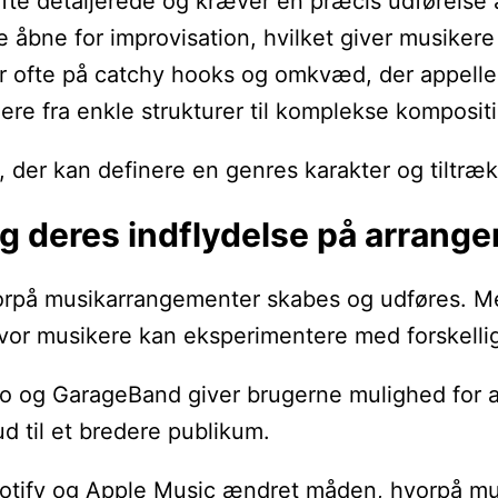
fte detaljerede og kræver en præcis udførelse a
bne for improvisation, hvilket giver musikere mu
 ofte på catchy hooks og omkvæd, der appellerer
ere fra enkle strukturer til komplekse kompositi
r, der kan definere en genres karakter og tiltr
og deres indflydelse på arrang
orpå musikarrangementer skabes og udføres. Me
vor musikere kan eksperimentere med forskellige
og GarageBand giver brugerne mulighed for at s
 til et bredere publikum.
tify og Apple Music ændret måden, hvorpå musik