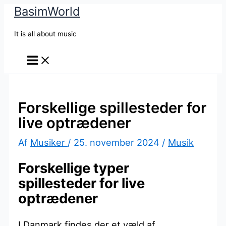
BasimWorld
Gå
til
It is all about music
indholdet
Forskellige spillesteder for
live optrædener
Af
Musiker
/
25. november 2024
/
Musik
Forskellige typer
spillesteder for live
optrædener
I Danmark findes der et væld af