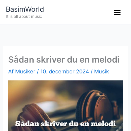
Gå
BasimWorld
til
It is all about music
indholdet
Sådan skriver du en melodi
Af
Musiker
/
10. december 2024
/
Musik