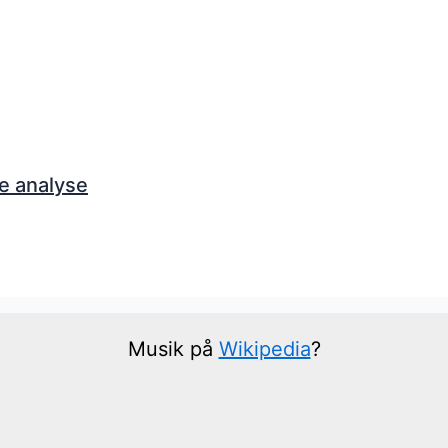
e analyse
Musik på
Wikipedia
?