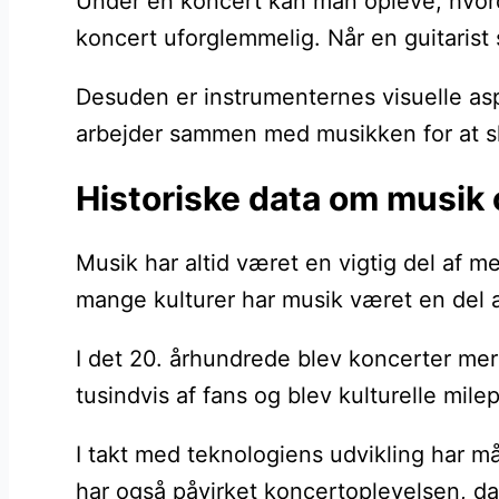
Under en koncert kan man opleve, hvorda
koncert uforglemmelig. Når en guitarist s
Desuden er instrumenternes visuelle asp
arbejder sammen med musikken for at sk
Historiske data om musik
Musik har altid været en vigtig del af 
mange kulturer har musik været en del af
I det 20. århundrede blev koncerter mere
tusindvis af fans og blev kulturelle mi
I takt med teknologiens udvikling har må
har også påvirket koncertoplevelsen, da 