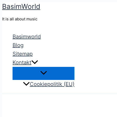
BasimWorld
Gå
til
It is all about music
indholdet
Basimworld
Blog
Sitemap
Kontakt
Cookiepolitik (EU)