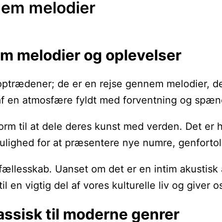
nem melodier
em melodier og oplevelser
optrædener; de er en rejse gennem melodier, de
af en atmosfære fyldt med forventning og spændi
rm til at dele deres kunst med verden. Det er h
lighed for at præsentere nye numre, genforto
fællesskab. Uanset om det er en intim akustisk a
 en vigtig del af vores kulturelle liv og giver o
assisk til moderne genrer