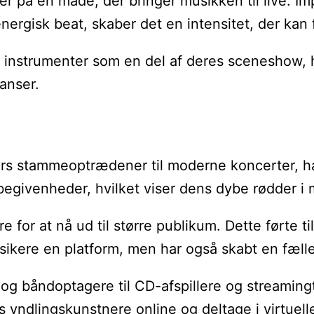
på en måde, der bringer musikken til live. Imp
energisk beat, skaber det en intensitet, der kan
nstrumenter som en del af deres sceneshow, hvil
anser.
 tiders stammeoptrædener til moderne koncerter, 
begivenheder, hvilket viser dens dybe rødder i 
or at nå ud til større publikum. Dette førte til
usikere en platform, men har også skabt en fælle
g båndoptagere til CD-afspillere og streamingtje
es yndlingskunstnere online og deltage i virtuel