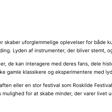
r skaber uforglemmelige oplevelser for både ku
ng. Lyden af instrumenter, der bliver stemt, o
er, de kan interagere med deres fans, dele his
lke gamle klassikere og eksperimentere med ly
ften eller en stor festival som Roskilde Festiva
s mulighed for at skabe minder, der varer livet u