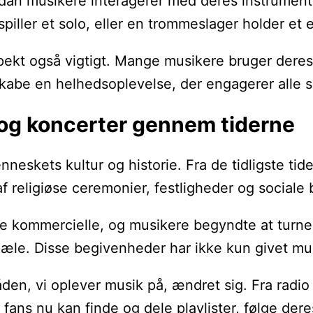
n musikere interagerer med deres instrumenter 
piller et solo, eller en trommeslager holder et 
ekt også vigtigt. Mange musikere bruger deres i
abe en helhedsoplevelse, der engagerer alle s
 og koncerter gennem tiderne
menneskets kultur og historie. Fra de tidligste
 religiøse ceremonier, festligheder og sociale 
 kommercielle, og musikere begyndte at turnere f
lepæle. Disse begivenheder har ikke kun givet m
den, vi oplever musik på, ændret sig. Fra radio o
fans nu kan finde og dele playlister, følge der