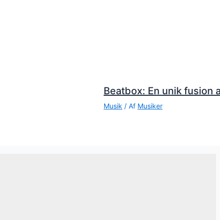
Beatbox: En unik fusion a
Musik
/ Af
Musiker