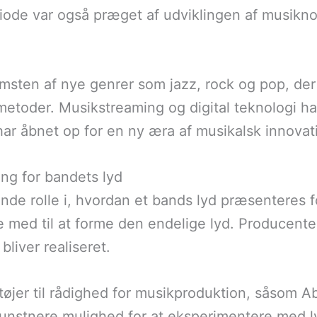
iode var også præget af udviklingen af musiknot
omsten af nye genrer som jazz, rock og pop, der
etoder. Musikstreaming og digital teknologi ha
 har åbnet op for en ny æra af musikalsk innovat
ng for bandets lyd
nde rolle i, hvordan et bands lyd præsenteres fo
e med til at forme den endelige lyd. Producen
bliver realiseret.
øjer til rådighed for musikproduktion, såsom Ab
kunstnere mulighed for at eksperimentere med 