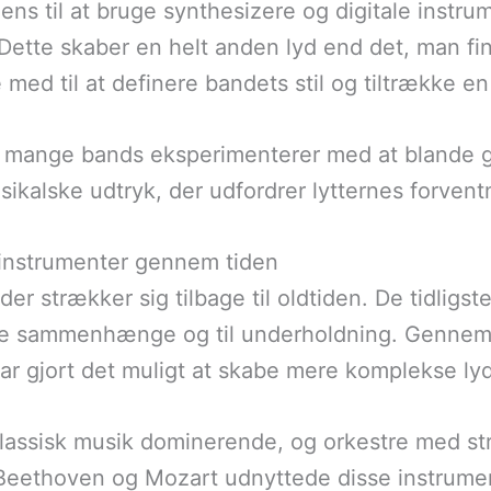
ens til at bruge synthesizere og digitale instru
 Dette skaber en helt anden lyd end det, man fin
med til at definere bandets stil og tiltrække en
 mange bands eksperimenterer med at blande g
sikalske udtryk, der udfordrer lytternes forvent
 instrumenter gennem tiden
der strækker sig tilbage til oldtiden. De tidligs
lle sammenhænge og til underholdning. Gennem
har gjort det muligt at skabe mere komplekse ly
 klassisk musik dominerende, og orkestre med s
eethoven og Mozart udnyttede disse instrument