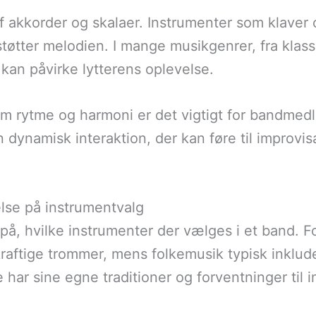
kkorder og skalaer. Instrumenter som klaver og 
øtter melodien. I mange musikgenrer, fra klassi
 kan påvirke lytterens oplevelse.
em rytme og harmoni er det vigtigt for bandm
n dynamisk interaktion, der kan føre til improvi
lse på instrumentvalg
 på, hvilke instrumenter der vælges i et band. 
kraftige trommer, mens folkemusik typisk inklu
e har sine egne traditioner og forventninger til 