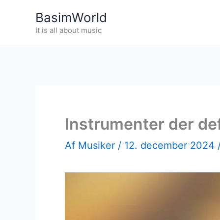
Gå
BasimWorld
til
It is all about music
indholdet
Instrumenter der de
Af
Musiker
/
12. december 2024