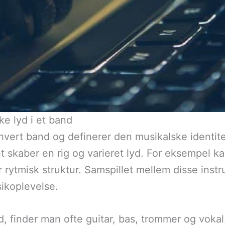
ke lyd i et band
thvert band og definerer den musikalske identit
t skaber en rig og varieret lyd. For eksempel ka
rytmisk struktur. Samspillet mellem disse instr
koplevelse.
, finder man ofte guitar, bas, trommer og vokal