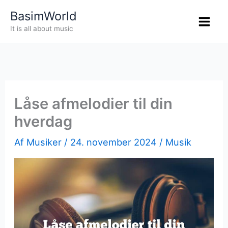
Gå
BasimWorld
til
It is all about music
indholdet
Låse afmelodier til din
hverdag
Af
Musiker
/
24. november 2024
/
Musik