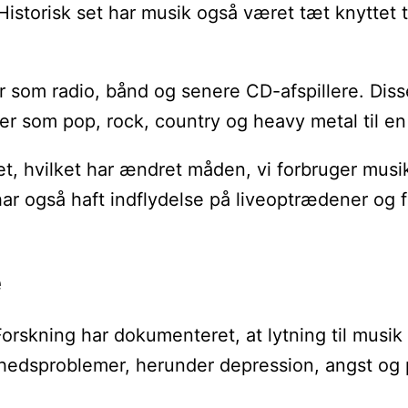
. Historisk set har musik også været tæt knyttet
om radio, bånd og senere CD-afspillere. Disse 
r som pop, rock, country og heavy metal til en d
, hvilket har ændret måden, vi forbruger musik 
r også haft indflydelse på liveoptrædener og fe
e
Forskning har dokumenteret, at lytning til musi
edsproblemer, herunder depression, angst og p