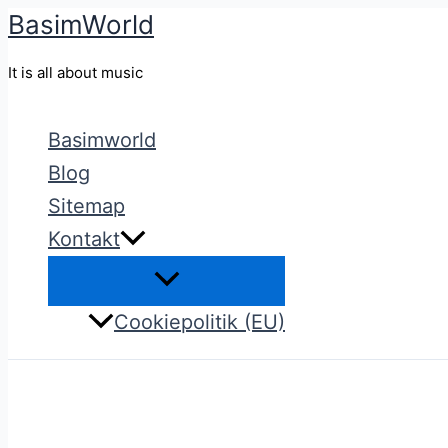
BasimWorld
Gå
til
It is all about music
indholdet
Basimworld
Blog
Sitemap
Kontakt
Cookiepolitik (EU)