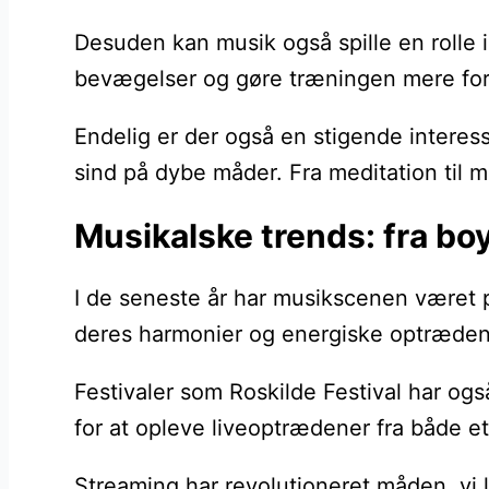
Desuden kan musik også spille en rolle 
bevægelser og gøre træningen mere fornø
Endelig er der også en stigende interes
sind på dybe måder. Fra meditation til m
Musikalske trends: fra boy
I de seneste år har musikscenen været 
deres harmonier og energiske optrædene
Festivaler som Roskilde Festival har ogs
for at opleve liveoptrædener fra både e
Streaming har revolutioneret måden, vi l