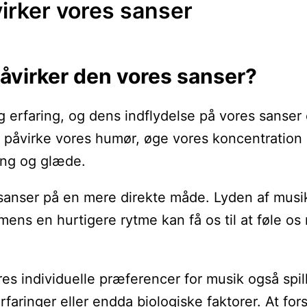
irker vores sanser
åvirker den vores sanser?
 erfaring, og dens indflydelse på vores sanser e
an påvirke vores humør, øge vores koncentration
ing og glæde.
nser på en mere direkte måde. Lyden af musik k
, mens en hurtigere rytme kan få os til at føle
res individuelle præferencer for musik også spi
 erfaringer eller endda biologiske faktorer. At 