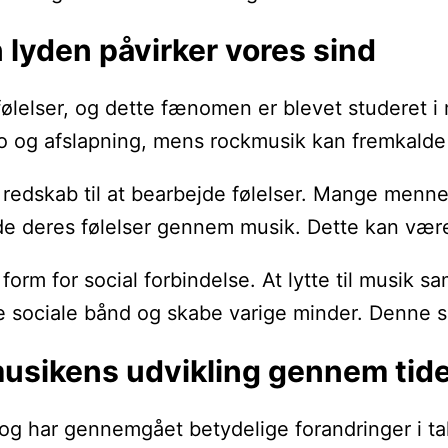
 lyden påvirker vores sind
følelser, og dette fænomen er blevet studeret i
 ro og afslapning, mens rockmusik kan fremkalde
dskab til at bearbejde følelser. Mange menneske
 deres følelser gennem musik. Dette kan være s
orm for social forbindelse. At lytte til musik 
e sociale bånd og skabe varige minder. Denne soc
musikens udvikling gennem tid
 og har gennemgået betydelige forandringer i ta