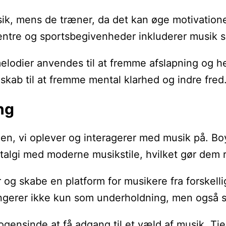
 musik, mens de træner, da det kan øge motivat
entre og sportsbegivenheder inkluderer musik s
 melodier anvendes til at fremme afslapning og 
dskab til at fremme mental klarhed og indre fred
ng
n, vi oplever og interagerer med musik på. Boy
algi med moderne musikstile, hvilket gør dem 
nter og skabe en platform for musikere fra forsk
ungerer ikke kun som underholdning, men også s
 nogensinde at få adgang til et væld af musik. T