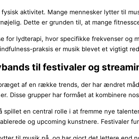
i fysisk aktivitet. Mange mennesker lytter til
jelig. Dette er grunden til, at mange fitnessc
se for lydterapi, hvor specifikke frekvenser og
indfulness-praksis er musik blevet et vigtigt re
bands til festivaler og streami
præget af en række trends, der har ændret måde
r. Disse grupper har formået at kombinere nost
å spillet en central rolle i at fremme nye tale
tablerede og upcoming kunstnere. Festivaler f
ytter til musik på, og har gjort det lettere end