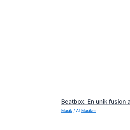
Beatbox: En unik fusion a
Musik
/ Af
Musiker