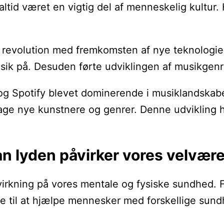
 altid været en vigtig del af menneskelig kultur
revolution med fremkomsten af nye teknologier s
sik på. Desuden førte udviklingen af musikgenre
og Spotify blevet dominerende i musiklandskabet
age nye kunstnere og genrer. Denne udvikling ha
n lyden påvirker vores velvær
dvirkning på vores mentale og fysiske sundhed. 
 til at hjælpe mennesker med forskellige sundh