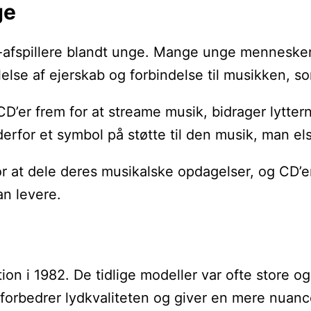
ge
 CD-afspillere blandt unge. Mange unge menneske
lelse af ejerskab og forbindelse til musikken,
r frem for at streame musik, bidrager lytterne 
derfor et symbol på støtte til den musik, man els
for at dele deres musikalske opdagelser, og CD’
an levere.
on i 1982. De tidlige modeller var ofte store o
forbedrer lydkvaliteten og giver en mere nuance