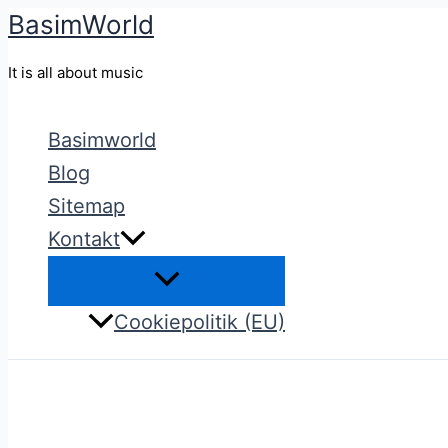
BasimWorld
Gå
til
It is all about music
indholdet
Basimworld
Blog
Sitemap
Kontakt
Cookiepolitik (EU)