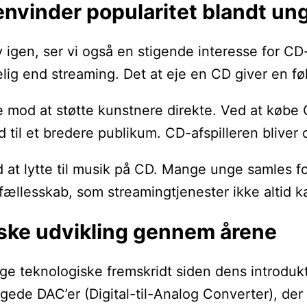
nvinder popularitet blandt un
ndy igen, ser vi også en stigende interesse for
ig end streaming. Det at eje en CD giver en fø
d at støtte kunstnere direkte. Ved at købe CD’e
 til et bredere publikum. CD-afspilleren bliver 
ed at lytte til musik på CD. Mange unge samles 
 fællesskab, som streamingtjenester ikke altid k
iske udvikling gennem årene
e teknologiske fremskridt siden dens introdukti
ede DAC’er (Digital-til-Analog Converter), der 