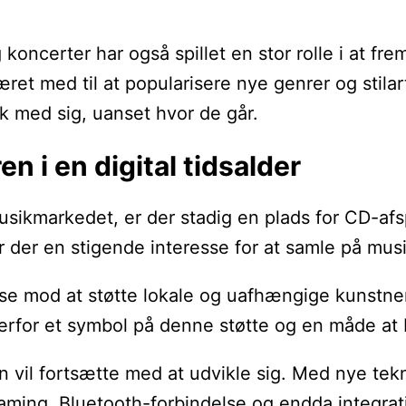
 koncerter har også spillet en stor rolle i at 
et med til at popularisere nye genrer og stilarte
k med sig, uanset hvor de går.
n i en digital tidsalder
kmarkedet, er der stadig en plads for CD-afspil
der en stigende interesse for at samle på musik, 
mod at støtte lokale og uafhængige kunstnere. V
derfor et symbol på denne støtte og en måde at
en vil fortsætte med at udvikle sig. Med nye tek
aming, Bluetooth-forbindelse og endda integrati