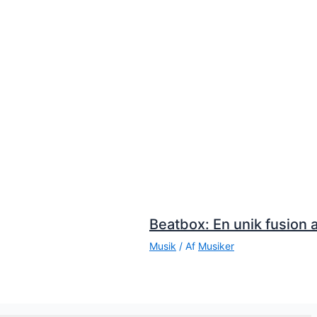
Beatbox: En unik fusion a
Musik
/ Af
Musiker