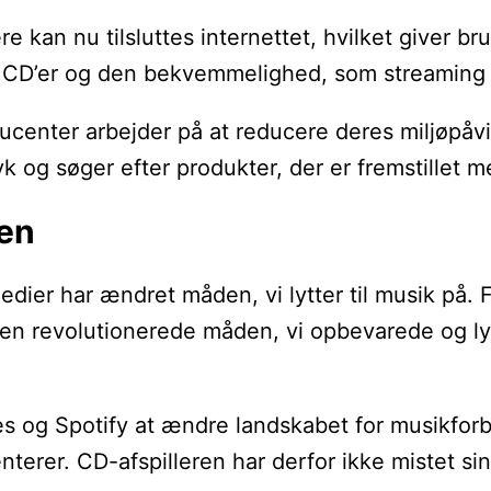
e kan nu tilsluttes internettet, hvilket giver b
a CD’er og den bekvemmelighed, som streaming t
ducenter arbejder på at reducere deres miljøpå
ryk og søger efter produkter, der er fremstillet
ren
edier har ændret måden, vi lytter til musik på. 
ren revolutionerede måden, vi opbevarede og lyt
nes og Spotify at ændre landskabet for musikfor
rer. CD-afspilleren har derfor ikke mistet sin 