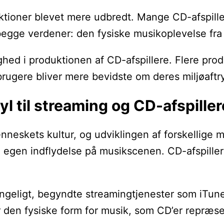
ktioner blevet mere udbredt. Mange CD-afspiller
 begge verdener: den fysiske musikoplevelse fr
hed i produktionen af CD-afspillere. Flere pro
orbrugere bliver mere bevidste om deres miljøaft
nyl til streaming og CD-afspille
enneskets kultur, og udviklingen af forskellige m
in egen indflydelse på musikscenen. CD-afspille
gængeligt, begyndte streamingtjenester som iTu
den fysiske form for musik, som CD’er repræsente