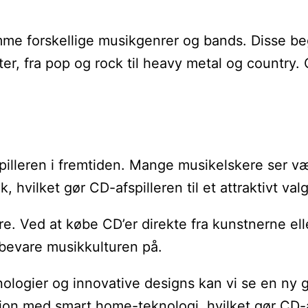
fremme forskellige musikgenrer og bands. Disse b
r, fra pop og rock til heavy metal og country. C
leren i fremtiden. Mange musikelskere ser værdi
hvilket gør CD-afspilleren til et attraktivt valg
ed at købe CD’er direkte fra kunstnerne eller p
 bevare musikkulturen på.
nologier og innovative designs kan vi se en ny 
on med smart home-teknologi, hvilket gør CD-afs