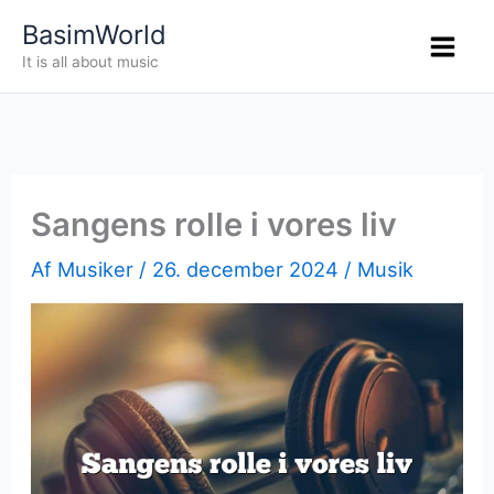
Gå
BasimWorld
til
It is all about music
indholdet
Sangens rolle i vores liv
Af
Musiker
/
26. december 2024
/
Musik