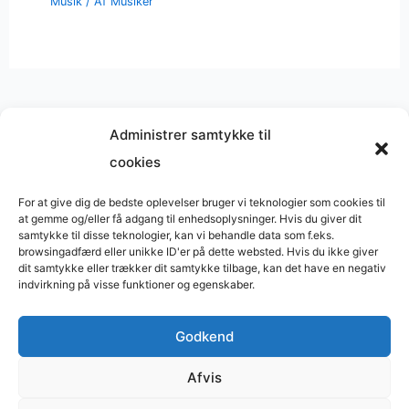
Musik
/ Af
Musiker
Administrer samtykke til
cookies
Musik på
Wikipedia
?
Copyright © 2026 BasimWorld
For at give dig de bedste oplevelser bruger vi teknologier som cookies til
at gemme og/eller få adgang til enhedsoplysninger. Hvis du giver dit
Udviklet af
Webbureau.dk
samtykke til disse teknologier, kan vi behandle data som f.eks.
browsingadfærd eller unikke ID'er på dette websted. Hvis du ikke giver
Bygget med
WordPress
dit samtykke eller trækker dit samtykke tilbage, kan det have en negativ
indvirkning på visse funktioner og egenskaber.
Godkend
Restaurant
Restauranter
Afvis
Restaurants in Denmark