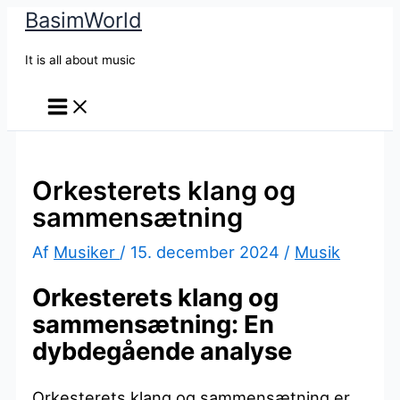
BasimWorld
Gå
til
It is all about music
indholdet
Orkesterets klang og
sammensætning
Af
Musiker
/
15. december 2024
/
Musik
Orkesterets klang og
sammensætning: En
dybdegående analyse
Orkesterets klang og sammensætning er