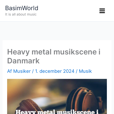
Gå
BasimWorld
til
It is all about music
indholdet
Heavy metal musikscene i
Danmark
Af
Musiker
/
1. december 2024
/
Musik