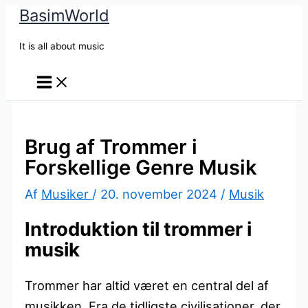
BasimWorld
Gå
til
It is all about music
indholdet
Brug af Trommer i
Forskellige Genre Musik
Af
Musiker
/
20. november 2024
/
Musik
Introduktion til trommer i
musik
Trommer har altid været en central del af
musikken. Fra de tidligste civilisationer, der