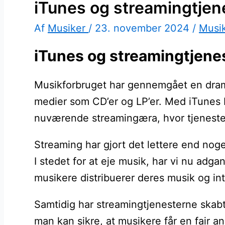
iTunes og streamingtjen
Af
Musiker
/
23. november 2024
/
Musi
iTunes og streamingtjenes
Musikforbruget har gennemgået en dramati
medier som CD’er og LP’er. Med iTunes b
nuværende streamingæra, hvor tjenester
Streaming har gjort det lettere end noge
I stedet for at eje musik, har vi nu adg
musikere distribuerer deres musik og i
Samtidig har streamingtjenesterne skabt 
man kan sikre, at musikere får en fair 