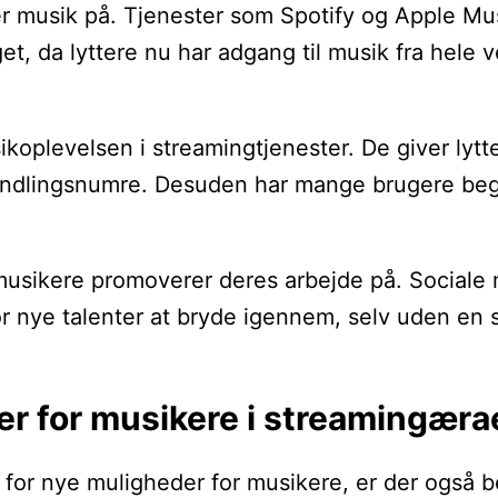
musik på. Tjenester som Spotify og Apple Music 
ruget, da lyttere nu har adgang til musik fra he
musikoplevelsen i streamingtjenester. De giver l
dlingsnumre. Desuden har mange brugere begyndt 
sikere promoverer deres arbejde på. Sociale me
 for nye talenter at bryde igennem, selv uden e
er for musikere i streamingæra
for nye muligheder for musikere, er der også be