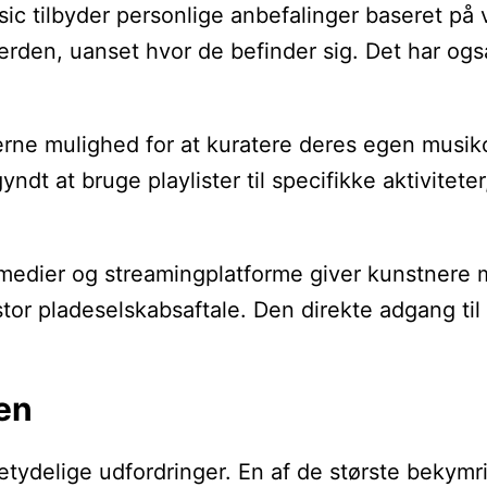
tilbyder personlige anbefalinger baseret på vor
le verden, uanset hvor de befinder sig. Det har o
ytterne mulighed for at kuratere deres egen mus
at bruge playlister til specifikke aktiviteter,
dier og streamingplatforme giver kunstnere mul
n stor pladeselskabsaftale. Den direkte adgang
en
tydelige udfordringer. En af de største bekymrin