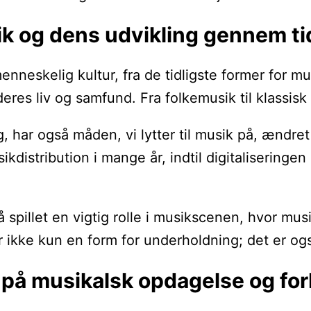
ik og dens udvikling gennem t
enneskelig kultur, fra de tidligste former for m
eres liv og samfund. Fra folkemusik til klassisk
ig, har også måden, vi lytter til musik på, ændr
kdistribution i mange år, indtil digitaliseringe
å spillet en vigtig rolle i musikscenen, hvor m
 ikke kun en form for underholdning; det er og
 på musikalsk opdagelse og fo