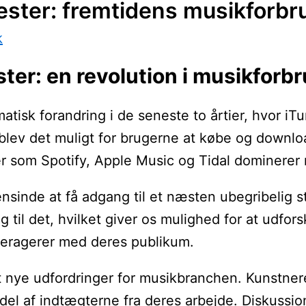
ester: fremtidens musikforbr
k
ter: en revolution i musikforb
sk forandring i de seneste to årtier, hvor iTun
lev det muligt for brugerne at købe og downloa
 som Spotify, Apple Music og Tidal dominerer
nsinde at få adgang til et næsten ubegribelig sto
ang til det, hvilket giver os mulighed for at ud
nteragerer med deres publikum.
nye udfordringer for musikbranchen. Kunstnere f
andel af indtægterne fra deres arbejde. Diskuss