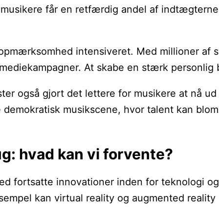
usikere får en retfærdig andel af indtægterne f
mærksomhed intensiveret. Med millioner af sang
 mediekampagner. At skabe en stærk personlig br
ter også gjort det lettere for musikere at nå u
 demokratisk musikscene, hvor talent kan blomst
g: hvad kan vi forvente?
d fortsatte innovationer inden for teknologi og
sempel kan virtual reality og augmented reality