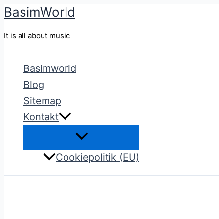
BasimWorld
Gå
til
It is all about music
indholdet
Basimworld
Blog
Sitemap
Kontakt
Cookiepolitik (EU)