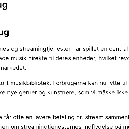
ug
rug
es og streamingtjenester har spillet en central 
de musik direkte til deres enheder, hvilket re
 markedet.
rt musikbibliotek. Forbrugerne kan nu lytte til 
forske nye genrer og kunstnere, som vi måske ik
år ofte en lavere betaling pr. stream sammenlign
ionen om streamingtjenesternes indflydelse på 