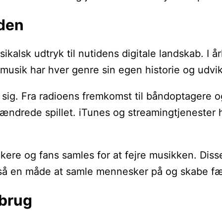
iden
usikalsk udtryk til nutidens digitale landskab. 
 musik har hver genre sin egen historie og udvik
et sig. Fra radioens fremkomst til båndoptagere 
n ændrede spillet. iTunes og streamingtjenester 
usikere og fans samles for at fejre musikken. Di
så en måde at samle mennesker på og skabe fæl
rbrug