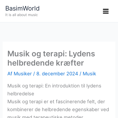
Gå
BasimWorld
til
It is all about music
indholdet
Musik og terapi: Lydens
helbredende kræfter
Af
Musiker
/
8. december 2024
/
Musik
Musik og terapi: En introduktion til lydens
helbredelse
Musik og terapi er et fascinerende felt, der
kombinerer de helbredende egenskaber ved
musik med terapeutiske metoder.