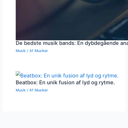
De bedste musik bands: En dybdegående an
Musik
/ Af
Musiker
Beatbox: En unik fusion af lyd og rytme.
Musik
/ Af
Musiker