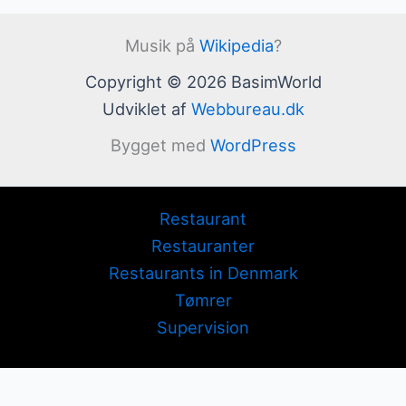
Musik på
Wikipedia
?
Copyright © 2026 BasimWorld
Udviklet af
Webbureau.dk
Bygget med
WordPress
Restaurant
Restauranter
Restaurants in Denmark
Tømrer
Supervision