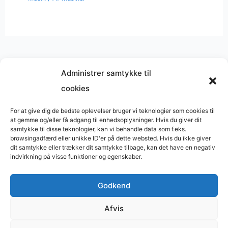
Administrer samtykke til
cookies
Musik på
Wikipedia
?
Copyright © 2026 BasimWorld
For at give dig de bedste oplevelser bruger vi teknologier som cookies til
at gemme og/eller få adgang til enhedsoplysninger. Hvis du giver dit
Udviklet af
Webbureau.dk
samtykke til disse teknologier, kan vi behandle data som f.eks.
browsingadfærd eller unikke ID'er på dette websted. Hvis du ikke giver
Bygget med
WordPress
dit samtykke eller trækker dit samtykke tilbage, kan det have en negativ
indvirkning på visse funktioner og egenskaber.
Godkend
Restaurant
Restauranter
Afvis
Restaurants in Denmark