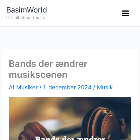
Gå
BasimWorld
til
It is all about music
indholdet
Bands der ændrer
musikscenen
Af
Musiker
/
1. december 2024
/
Musik