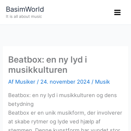
Gå
BasimWorld
til
It is all about music
indholdet
Beatbox: en ny lyd i
musikkulturen
Af
Musiker
/
24. november 2024
/
Musik
Beatbox: en ny lyd i musikkulturen og dens
betydning
Beatbox er en unik musikform, der involverer
at skabe rytmer og lyde ved hjælp af
stemmen. Denne kunstform har vundet stor