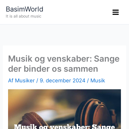
Gå
BasimWorld
til
It is all about music
indholdet
Musik og venskaber: Sange
der binder os sammen
Af
Musiker
/
9. december 2024
/
Musik