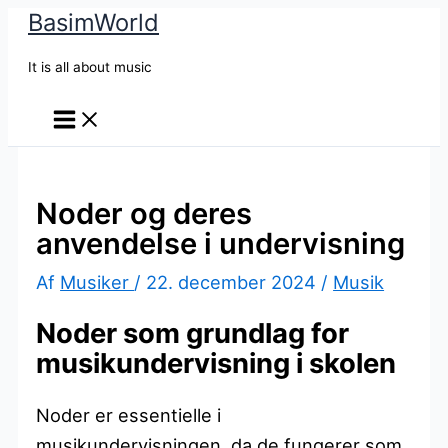
BasimWorld
Gå
til
It is all about music
indholdet
Noder og deres
anvendelse i undervisning
Af
Musiker
/
22. december 2024
/
Musik
Noder som grundlag for
musikundervisning i skolen
Noder er essentielle i
musikundervisningen, da de fungerer som