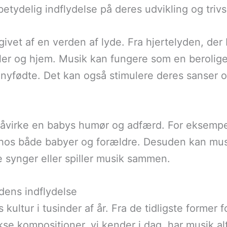
etydelig indflydelse på deres udvikling og trivs
ivet af en verden af lyde. Fra hjertelyden, der 
italer og hjem. Musik kan fungere som en berolig
nyfødte. Det kan også stimulere deres sanser o
 påvirke en babys humør og adfærd. For eksempe
 hos både babyer og forældre. Desuden kan mu
e synger eller spiller musik sammen.
dens indflydelse
kultur i tusinder af år. Fra de tidligste former
kse kompositioner, vi kender i dag, har musik a