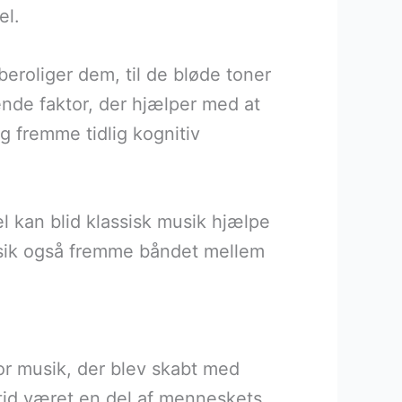
el.
beroliger dem, til de bløde toner
ende faktor, der hjælper med at
g fremme tidlig kognitiv
l kan blid klassisk musik hjælpe
sik også fremme båndet mellem
 for musik, der blev skabt med
ltid været en del af menneskets