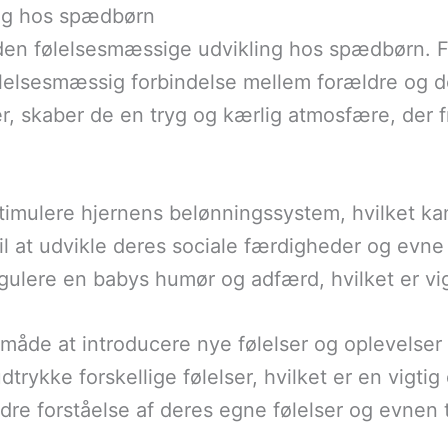
ing hos spædbørn
den følelsesmæssige udvikling hos spædbørn. Fra
lelsesmæssig forbindelse mellem forældre og d
yer, skaber de en tryg og kærlig atmosfære, de
timulere hjernens belønningssystem, hvilket kan 
 at udvikle deres sociale færdigheder og evne t
lere en babys humør og adfærd, hvilket er vigti
 måde at introducere nye følelser og oplevelse
ykke forskellige følelser, hvilket er en vigtig
bedre forståelse af deres egne følelser og evnen