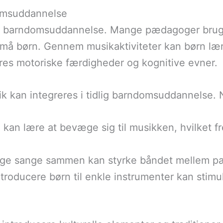
domsuddannelse
idlig barndomsuddannelse. Mange pædagoger brug
små børn. Gennem musikaktiviteter kan børn læ
res motoriske færdigheder og kognitive evner.
 kan integreres i tidlig barndomsuddannelse. N
n kan lære at bevæge sig til musikken, hvilket 
ynge sange sammen kan styrke båndet mellem p
introducere børn til enkle instrumenter kan stimu