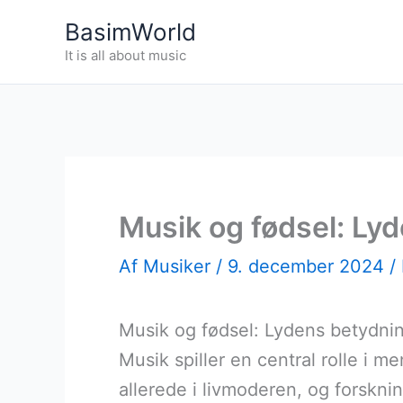
Gå
BasimWorld
til
It is all about music
indholdet
Musik og fødsel: Lyde
Af
Musiker
/
9. december 2024
/
Musik og fødsel: Lydens betydnin
Musik spiller en central rolle i men
allerede i livmoderen, og forsknin