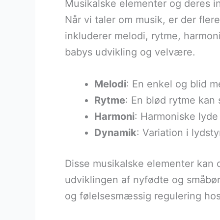
Musikalske elementer og deres i
Når vi taler om musik, er der fler
inkluderer melodi, rytme, harmon
babys udvikling og velvære.
Melodi
: En enkel og blid m
Rytme
: En blød rytme kan s
Harmoni
: Harmoniske lyde
Dynamik
: Variation i ly
Disse musikalske elementer kan og
udviklingen af nyfødte og småbø
og følelsesmæssig regulering hos