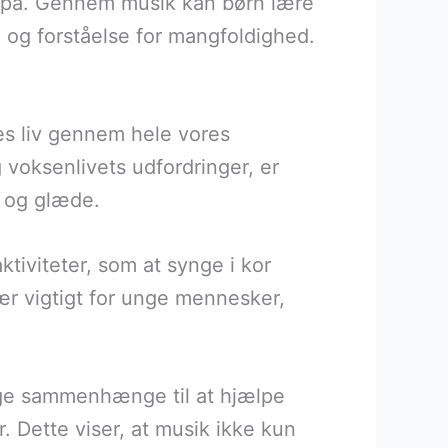
r på. Gennem musik kan børn lære
 og forståelse for mangfoldighed.
es liv gennem hele vores
voksenlivets udfordringer, er
n og glæde.
tiviteter, som at synge i kor
sær vigtigt for unge mennesker,
nge sammenhænge til at hjælpe
 Dette viser, at musik ikke kun