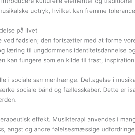
introducere kulturelle elementer og traditione
musikalske udtryk, hvilket kan fremme tolerance
else på livet
e ved fødslen; den fortsætter med at forme vor
g læring til ungdommens identitetsdannelse og 
 kan fungere som en kilde til trøst, inspiratio
olle i sociale sammenhænge. Deltagelse i musikak
 stærke sociale bånd og fællesskaber. Dette er i
verden.
terapeutisk effekt. Musikterapi anvendes i ma
, angst og andre følelsesmæssige udfordringer.