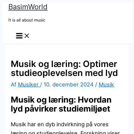
BasimWorld
Gå
til
It is all about music
indholdet
Musik og læring: Optimer
studieoplevelsen med lyd
Af
Musiker
/
10. december 2024
/
Musik
Musik og læring: Hvordan
lyd påvirker studiemiljøet
Musik har en dyb indvirkning på vores
læring og studieoplevelse. Forskning viser,