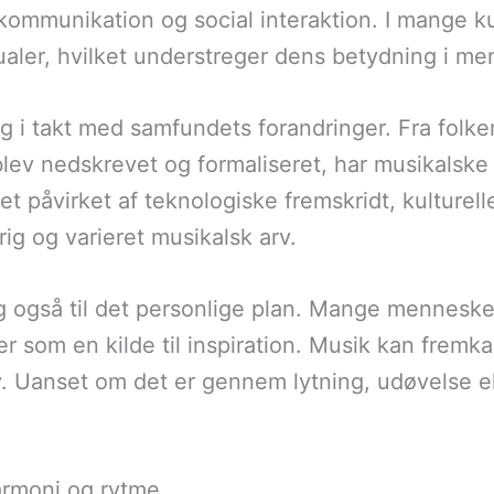
kommunikation og social interaktion. I mange ku
tualer, hvilket understreger dens betydning i me
sig i takt med samfundets forandringer. Fra folke
 blev nedskrevet og formaliseret, har musikalske
et påvirket af teknologiske fremskridt, kulturel
ig og varieret musikalsk arv.
g også til det personlige plan. Mange menneske
ller som en kilde til inspiration. Musik kan fremk
liv. Uanset om det er gennem lytning, udøvelse e
armoni og rytme