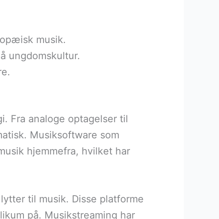
ropæisk musik.
 på ungdomskultur.
re.
 Fra analoge optagelser til
amatisk. Musiksoftware som
musik hjemmefra, hvilket har
tter til musik. Disse platforme
blikum på. Musikstreaming har