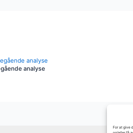
egående analyse
For at give 
og/eller få 