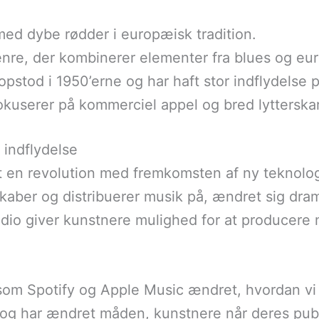
med dybe rødder i europæisk tradition.
genre, der kombinerer elementer fra blues og eu
 opstod i 1950’erne og har haft stor indflydelse
fokuserer på kommerciel appel og bred lytterska
 indflydelse
n revolution med fremkomsten af ny teknologi.
 skaber og distribuerer musik på, ændret sig dr
udio giver kunstnere mulighed for at producere 
om Spotify og Apple Music ændret, hvordan vi ly
k og har ændret måden, kunstnere når deres pu