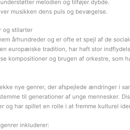
 understøtter melodien og tilføjer dybde.
 giver musikken dens puls og bevægelse.
 og stilarter
m århundreder og er ofte et spejl af de sociale 
den europæiske tradition, har haft stor indflyd
e kompositioner og brugen af orkestre, som ha
ække nye genrer, der afspejlede ændringer i sa
temme til generationer af unge mennesker. Dis
g har spillet en rolle i at fremme kulturel iden
genrer inkluderer: