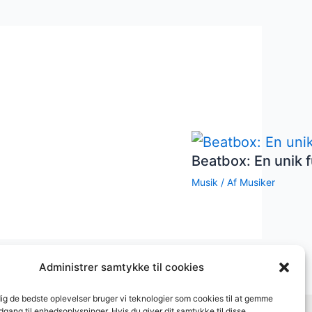
Beatbox: En unik f
Musik
/ Af
Musiker
Administrer samtykke til cookies
dig de bedste oplevelser bruger vi teknologier som cookies til at gemme
adgang til enhedsoplysninger. Hvis du giver dit samtykke til disse