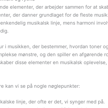
ende elementer, der arbejder sammen for at ska
er, der danner grundlaget for de fleste musikst
genkendelig musikalsk linje, mens harmoni invol
idig.
ur i musikken, der bestemmer, hvordan toner og
omplekse mønstre, og den spiller en afgørende ro
aber disse elementer en musikalsk oplevelse
re kan vi se på nogle nøglepunkter:
lske linje, der ofte er det, vi synger med på.