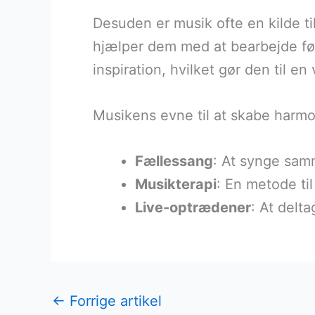
Desuden er musik ofte en kilde t
hjælper dem med at bearbejde føle
inspiration, hvilket gør den til e
Musikens evne til at skabe harm
Fællessang
: At synge sa
Musikterapi
: En metode ti
Live-optrædener
: At delt
←
Forrige artikel