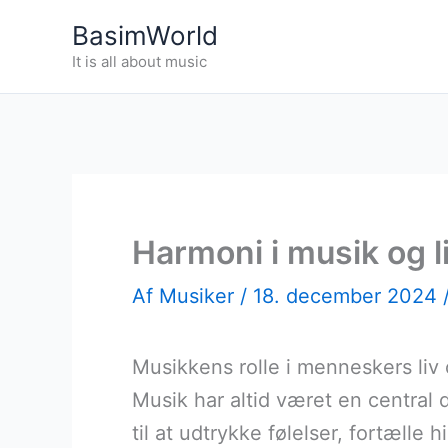
Gå
BasimWorld
til
It is all about music
indholdet
Harmoni i musik og l
Af
Musiker
/
18. december 2024
Musikkens rolle i menneskers liv 
Musik har altid været en central 
til at udtrykke følelser, fortælle