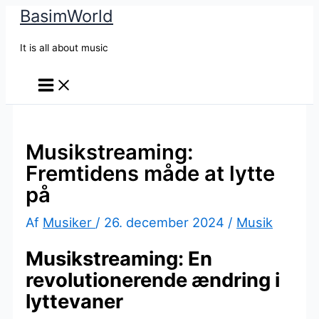
BasimWorld
Gå
til
It is all about music
indholdet
Musikstreaming:
Fremtidens måde at lytte
på
Af
Musiker
/
26. december 2024
/
Musik
Musikstreaming: En
revolutionerende ændring i
lyttevaner