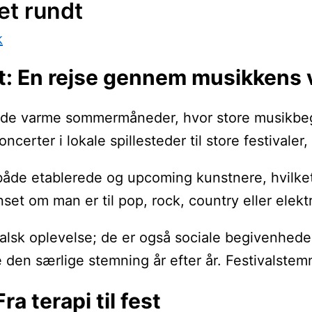
et rundt
k
et: En rejse gennem musikkens
 de varme sommermåneder, hvor store musikbegive
koncerter i lokale spillesteder til store festiva
r både etablerede og upcoming kunstnere, hvilk
et om man er til pop, rock, country eller elektr
alsk oplevelse; de er også sociale begivenheder,
den særlige stemning år efter år. Festivalstemni
ra terapi til fest