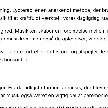
ing. Lydterapi er en anerkendt metode, der brug
k til et kraftfuldt værktøj i vores dagligdag, 
amhørighed. Musikken skaber en forbindelse melle
 kun musikken, men også de oplevelser, vi deler
hver genre fortæller en historie og afspejler de
s horisonter.
nger. Fra de tidligste former for musik, der ble
t har musik også været en vigtig del af ceremoni