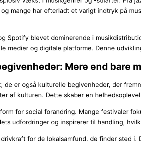
ksplosiv vækst i musikgenrer og -stilarter. Fra 
g, og mange har efterladt et varigt indtryk på m
g Spotify blevet dominerende i musikdistribution
e medier og digitale platforme. Denne udvikling
 begivenheder: Mere end bare 
sik; de er også kulturelle begivenheder, der fre
ter af kulturen. Dette skaber en helhedsoplevelse
orm for social forandring. Mange festivaler foku
udfordringer og inspirerer til handling, hvilket 
rivkraft for de lokalsamfund, de finder sted i. 