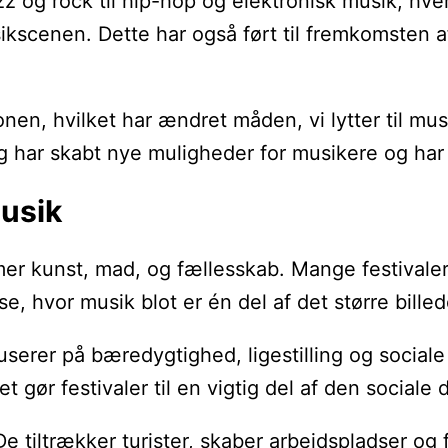
jazz og rock til hip-hop og elektronisk musik, h
usikscenen. Dette har også ført til fremkomsten a
en, hvilket har ændret måden, vi lytter til mus
 har skabt nye muligheder for musikere og har g
musik
mmer kunst, mad, og fællesskab. Mange festivale
, hvor musik blot er én del af det større billed
serer på bæredygtighed, ligestilling og sociale
gør festivaler til en vigtig del af den sociale d
De tiltrækker turister, skaber arbejdspladser og