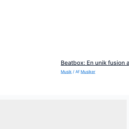
Beatbox: En unik fusion a
Musik
/ Af
Musiker