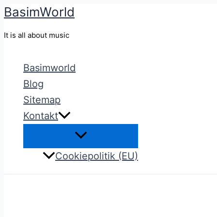
BasimWorld
Gå
til
It is all about music
indholdet
Basimworld
Blog
Sitemap
Kontakt
Cookiepolitik (EU)