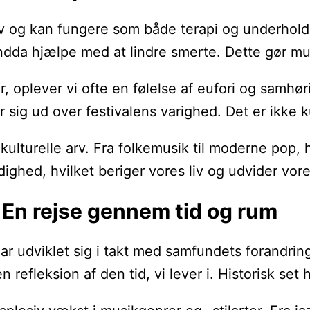
iv og kan fungere som både terapi og underholdn
dda hjælpe med at lindre smerte. Dette gør musi
rter, oplever vi ofte en følelse af eufori og s
 sig ud over festivalens varighed. Det er ikke
kulturelle arv. Fra folkemusik til moderne pop, 
hed, hvilket beriger vores liv og udvider vore
 En rejse gennem tid og rum
 har udviklet sig i takt med samfundets forandri
n refleksion af den tid, vi lever i. Historisk se