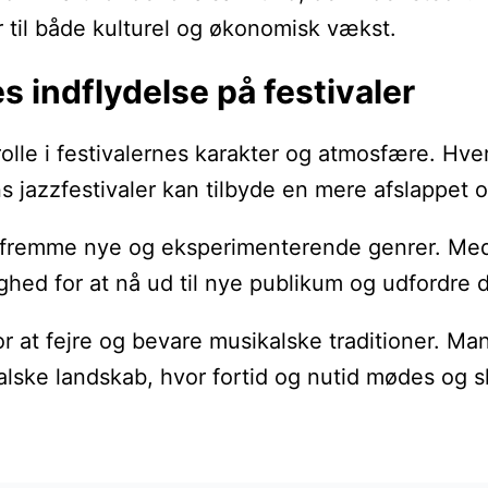
 til både kulturel og økonomisk vækst.
s indflydelse på festivaler
olle i festivalernes karakter og atmosfære. Hve
azzfestivaler kan tilbyde en mere afslappet og 
t fremme nye og eksperimenterende genrer. Med f
hed for at nå ud til nye publikum og udfordre d
for at fejre og bevare musikalske traditioner. M
ikalske landskab, hvor fortid og nutid mødes og 