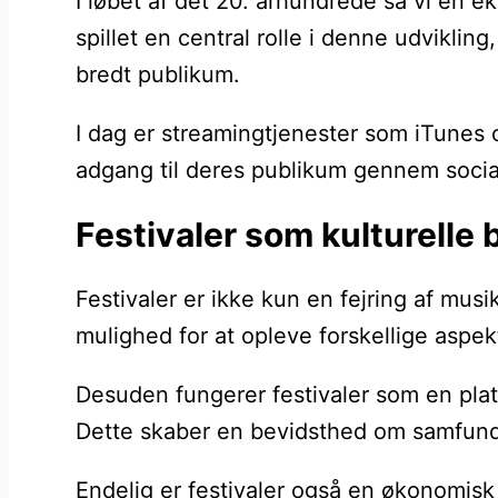
I løbet af det 20. århundrede så vi en e
spillet en central rolle i denne udviklin
bredt publikum.
I dag er streamingtjenester som iTunes o
adgang til deres publikum gennem social
Festivaler som kulturelle
Festivaler er ikke kun en fejring af mu
mulighed for at opleve forskellige aspek
Desuden fungerer festivaler som en platf
Dette skaber en bevidsthed om samfundets 
Endelig er festivaler også en økonomisk d