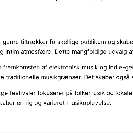
r genre tiltrækker forskellige publikum og skab
intim atmosfære. Dette mangfoldige udvalg af gen
remkomsten af elektronisk musik og indie-genrer
e traditionelle musikgrænser. Det skaber også e
ange festivaler fokuserer på folkemusik og lokale
skaber en rig og varieret musikoplevelse.