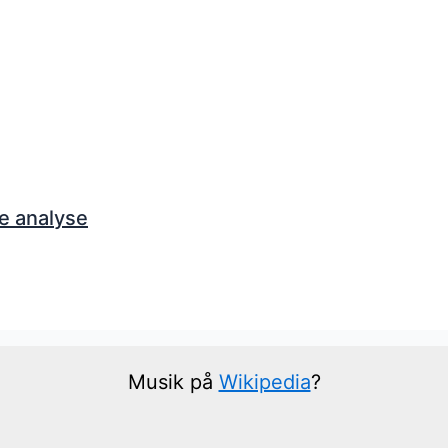
e analyse
Musik på
Wikipedia
?