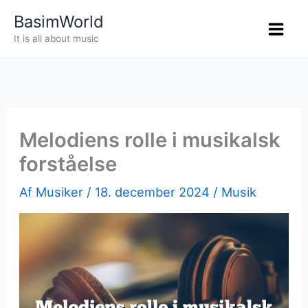
Gå
BasimWorld
til
It is all about music
indholdet
Melodiens rolle i musikalsk
forståelse
Af
Musiker
/
18. december 2024
/
Musik