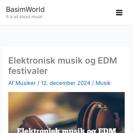
Gå
BasimWorld
til
It is all about music
indholdet
Elektronisk musik og EDM
festivaler
Af
Musiker
/
12. december 2024
/
Musik