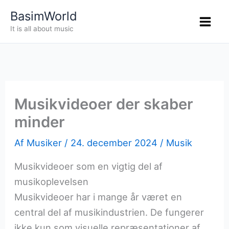
Gå
BasimWorld
til
It is all about music
indholdet
Musikvideoer der skaber
minder
Af
Musiker
/
24. december 2024
/
Musik
Musikvideoer som en vigtig del af
musikoplevelsen
Musikvideoer har i mange år været en
central del af musikindustrien. De fungerer
ikke kun som visuelle repræsentationer af