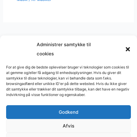
Administrer samtykke til
cookies
Musik på
Wikipedia
?
Copyright © 2026 BasimWorld
For at give dig de bedste oplevelser bruger vi teknologier som cookies til
at gemme og/eller få adgang til enhedsoplysninger. Hvis du giver dit
Udviklet af
Webbureau.dk
samtykke til disse teknologier, kan vi behandle data som f.eks.
browsingadfærd eller unikke ID'er på dette websted. Hvis du ikke giver
Bygget med
WordPress
dit samtykke eller trækker dit samtykke tilbage, kan det have en negativ
indvirkning på visse funktioner og egenskaber.
Godkend
Restaurant
Restauranter
Afvis
Restaurants in Denmark