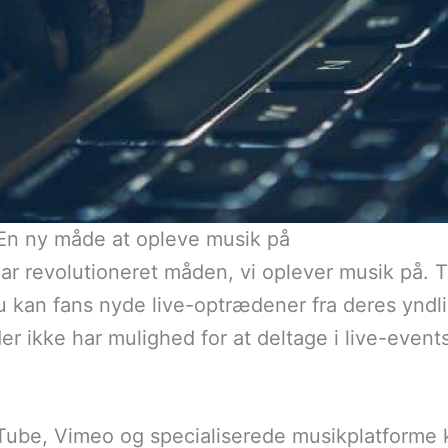
 En ny måde at opleve musik på
r revolutioneret måden, vi oplever musik på. Ti
nu kan fans nyde live-optrædener fra deres yn
der ikke har mulighed for at deltage i live-even
ube, Vimeo og specialiserede musikplatforme k