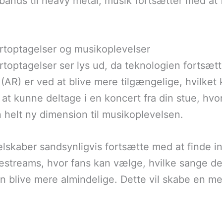
oybands til heavy metal, musik fortsætter med at
rtoptagelser og musikoplevelser
toptagelser ser lys ud, da teknologien fortsætte
 (AR) er ved at blive mere tilgængelige, hvilket
g at kunne deltage i en koncert fra din stue, hv
n helt ny dimension til musikoplevelsen.
lskaber sandsynligvis fortsætte med at finde 
vestreams, hvor fans kan vælge, hvilke sange der 
kan blive mere almindelige. Dette vil skabe en m