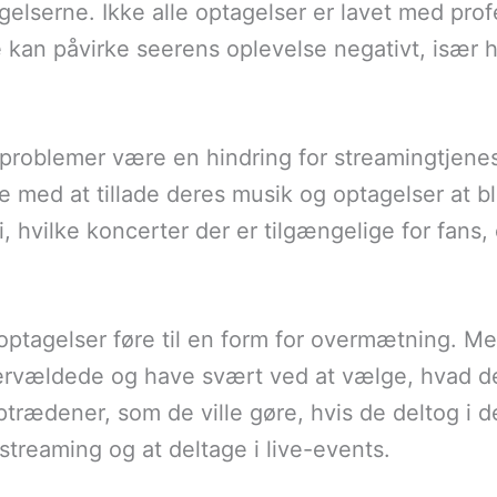
gelserne. Ikke alle optagelser er lavet med prof
tte kan påvirke seerens oplevelse negativt, isæ
problemer være en hindring for streamingtjene
e med at tillade deres musik og optagelser at 
i, hvilke koncerter der er tilgængelige for fans
optagelser føre til en form for overmætning. 
ervældede og have svært ved at vælge, hvad de s
rædener, som de ville gøre, hvis de deltog i dem
treaming og at deltage i live-events.