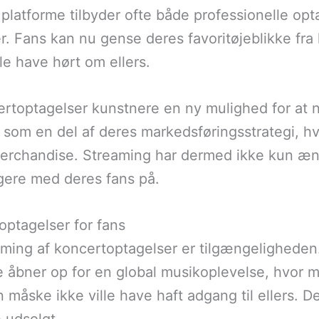
platforme tilbyder ofte både professionelle opt
er. Fans kan nu gense deres favoritøjeblikke fr
le have hørt om ellers.
rtoptagelser kunstnere en ny mulighed for at 
som en del af deres markedsføringsstrategi, hvil
g merchandise. Streaming har dermed ikke kun æn
gere med deres fans på.
optagelser for fans
eaming af koncertoptagelser er tilgængeligheden
te åbner op for en global musikoplevelse, hvor 
måske ikke ville have haft adgang til ellers. De