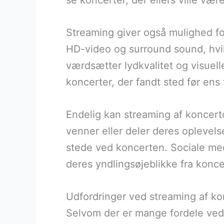
se koncerter, der ellers ville vær
Streaming giver også mulighed for
HD-video og surround sound, hvilk
værdsætter lydkvalitet og visue
koncerter, der fandt sted før ens 
Endelig kan streaming af koncer
venner eller deler deres oplevelse
stede ved koncerten. Sociale medi
deres yndlingsøjeblikke fra konce
Udfordringer ved streaming af ko
Selvom der er mange fordele ved 