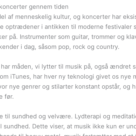
 koncerter gennem tiden
 del af menneskelig kultur, og koncerter har ek
ske optrædener i antikken til moderne festivaler 
 på. Instrumenter som guitar, trommer og klaver
i kender i dag, såsom pop, rock og country.
har måden, vi lytter til musik på, også ændret s
som iTunes, har hver ny teknologi givet os nye
 nye genrer og stilarter konstant opstår, og h
 før.
e til sundhed og velvære. Lydterapi og meditat
l sundhed. Dette viser, at musik ikke kun er u