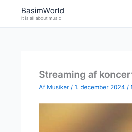
Gå
BasimWorld
til
It is all about music
indholdet
Streaming af koncer
Af
Musiker
/
1. december 2024
/