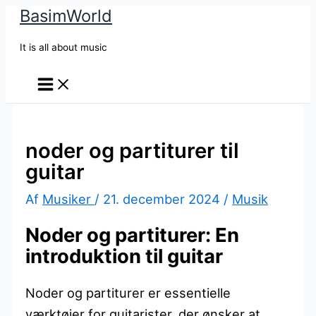
BasimWorld
Gå
til
It is all about music
indholdet
noder og partiturer til
guitar
Af
Musiker
/
21. december 2024
/
Musik
Noder og partiturer: En
introduktion til guitar
Noder og partiturer er essentielle
værktøjer for guitarister, der ønsker at