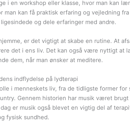
ge i en workshop eller klasse, hvor man kan læ
r man kan få praktisk erfaring og vejledning fra
igesindede og dele erfaringer med andre.
jemme, er det vigtigt at skabe en rutine. At afs
re det i ens liv. Det kan også være nyttigt at 
nde dem, når man ønsker at meditere.
dens indflydelse på lydterapi
rolle i menneskets liv, fra de tidligste former f
try. Gennem historien har musik været brugt til
 dag er musik også blevet en vigtig del af terap
og fysisk sundhed.