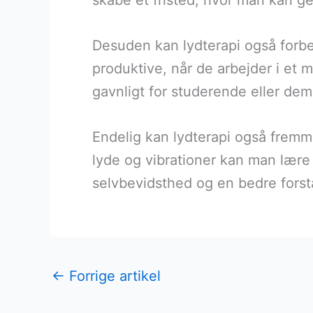
skabe et fristed, hvor man kan ge
Desuden kan lydterapi også forb
produktive, når de arbejder i et 
gavnligt for studerende eller dem
Endelig kan lydterapi også fremme 
lyde og vibrationer kan man lære a
selvbevidsthed og en bedre forstå
←
Forrige artikel