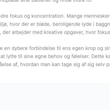
noplade sine batterier og finde indre ro.
edre fokus og koncentration. Mange mennesker 
miljø, hvor der er bløde, beroligende lyde i bag
, der arbejder med kreative opgaver, hvor foku
en dybere forbindelse til ens egen krop og sind.
t lytte til sine egne behov og følelser. Dette ka
else af, hvordan man kan tage sig af sig selv p