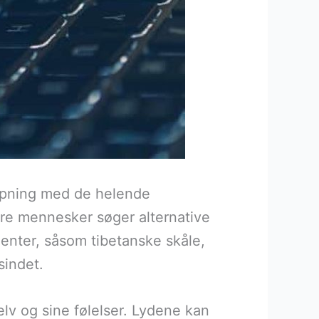
lapning med de helende
ere mennesker søger alternative
menter, såsom tibetanske skåle,
sindet.
lv og sine følelser. Lydene kan