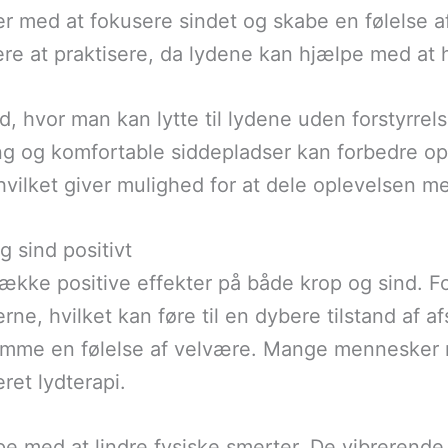
 med at fokusere sindet og skabe en følelse af
ere at praktisere, da lydene kan hjælpe med at 
sted, hvor man kan lytte til lydene uden forstyrre
og komfortable siddepladser kan forbedre opl
 hvilket giver mulighed for at dele oplevelsen m
g sind positivt
række positive effekter på både krop og sind. Fo
rne, hvilket kan føre til en dybere tilstand af 
remme en følelse af velvære. Mange mennesker 
ret lydterapi.
e med at lindre fysiske smerter. De vibrerende