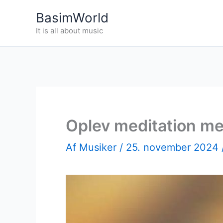
Gå
BasimWorld
til
It is all about music
indholdet
Oplev meditation me
Af
Musiker
/
25. november 2024