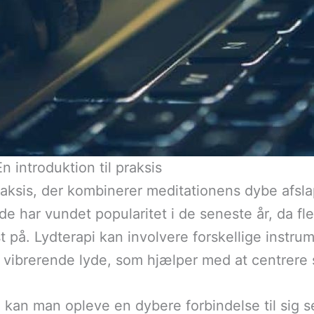
 introduktion til praksis
raksis, der kombinerer meditationens dybe afs
 har vundet popularitet i de seneste år, da fl
 på. Lydterapi kan involvere forskellige instru
 vibrerende lyde, som hjælper med at centrere 
kan man opleve en dybere forbindelse til sig se