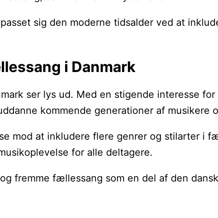
lpasset sig den moderne tidsalder ved at inklud
ællessang i Danmark
nmark ser lys ud. Med en stigende interesse fo
i at uddanne kommende generationer af musikere 
od at inkludere flere genrer og stilarter i fæl
musikoplevelse for alle deltagere.
e og fremme fællessang som en del af den danske