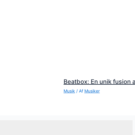
Beatbox: En unik fusion a
Musik
/ Af
Musiker