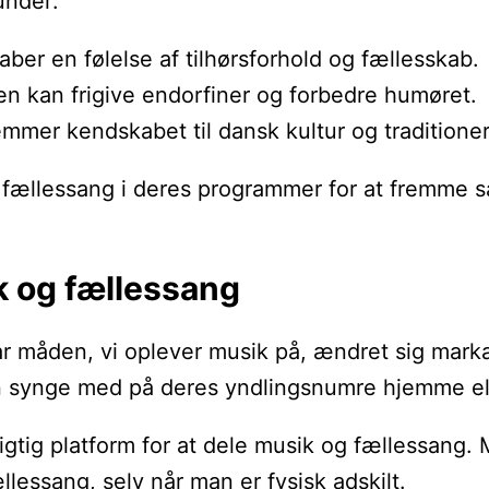
under:
aber en følelse af tilhørsforhold og fællesskab.
n kan frigive endorfiner og forbedre humøret.
emmer kendskabet til dansk kultur og traditioner
r fællessang i deres programmer for at fremme sa
k og fællessang
har måden, vi oplever musik på, ændret sig mar
kan synge med på deres yndlingsnumre hjemme e
igtig platform for at dele musik og fællessang.
llessang, selv når man er fysisk adskilt.