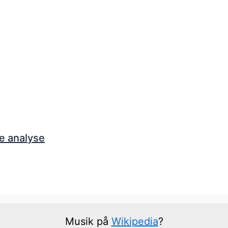
e analyse
Musik på
Wikipedia
?