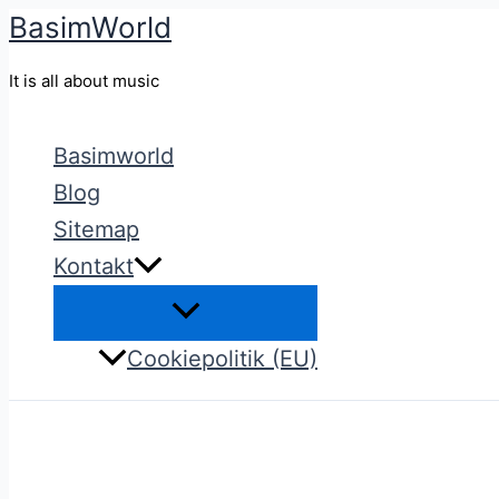
BasimWorld
Gå
til
It is all about music
indholdet
Basimworld
Blog
Sitemap
Kontakt
Cookiepolitik (EU)