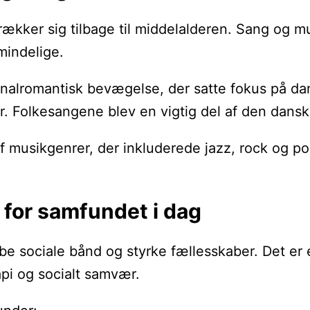
ækker sig tilbage til middelalderen. Sang og musi
mindelige.
ionalromantisk bevægelse, der satte fokus på d
 Folkesangene blev en vigtig del af den danske 
af musikgenrer, der inkluderede jazz, rock og p
for samfundet i dag
skabe sociale bånd og styrke fællesskaber. Det 
pi og socialt samvær.