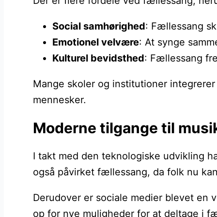
Der er flere fordele ved fællessang, her
Social samhørighed
: Fællessang sk
Emotionel velvære
: At synge samme
Kulturel bevidsthed
: Fællessang fr
Mange skoler og institutioner integrere
mennesker.
Moderne tilgange til musi
I takt med den teknologiske udvikling 
også påvirket fællessang, da folk nu 
Derudover er sociale medier blevet en v
op for nye muligheder for at deltage i fæ