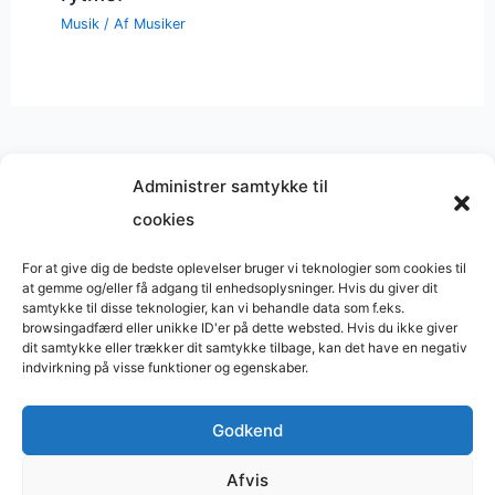
Musik
/ Af
Musiker
Administrer samtykke til
cookies
Musik på
Wikipedia
?
Copyright © 2026 BasimWorld
For at give dig de bedste oplevelser bruger vi teknologier som cookies til
at gemme og/eller få adgang til enhedsoplysninger. Hvis du giver dit
Udviklet af
Webbureau.dk
samtykke til disse teknologier, kan vi behandle data som f.eks.
browsingadfærd eller unikke ID'er på dette websted. Hvis du ikke giver
Bygget med
WordPress
dit samtykke eller trækker dit samtykke tilbage, kan det have en negativ
indvirkning på visse funktioner og egenskaber.
Godkend
Restaurant
Restauranter
Afvis