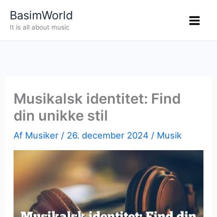
Gå
BasimWorld
til
It is all about music
indholdet
Musikalsk identitet: Find
din unikke stil
Af
Musiker
/
26. december 2024
/
Musik