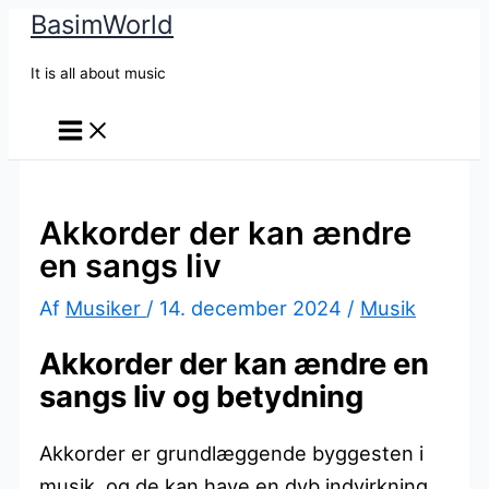
BasimWorld
Gå
til
It is all about music
indholdet
Akkorder der kan ændre
en sangs liv
Af
Musiker
/
14. december 2024
/
Musik
Akkorder der kan ændre en
sangs liv og betydning
Akkorder er grundlæggende byggesten i
musik, og de kan have en dyb indvirkning