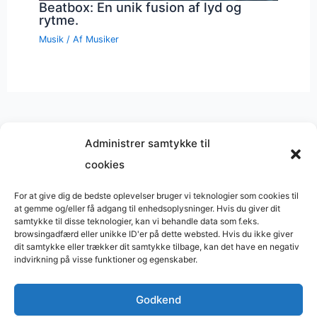
Beatbox: En unik fusion af lyd og
rytme.
Musik
/ Af
Musiker
Administrer samtykke til
cookies
Musik på
Wikipedia
?
Copyright © 2026 BasimWorld
For at give dig de bedste oplevelser bruger vi teknologier som cookies til
at gemme og/eller få adgang til enhedsoplysninger. Hvis du giver dit
Udviklet af
Webbureau.dk
samtykke til disse teknologier, kan vi behandle data som f.eks.
browsingadfærd eller unikke ID'er på dette websted. Hvis du ikke giver
Bygget med
WordPress
dit samtykke eller trækker dit samtykke tilbage, kan det have en negativ
indvirkning på visse funktioner og egenskaber.
Godkend
Restaurant