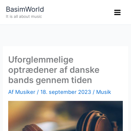
Gå
BasimWorld
til
It is all about music
indholdet
Uforglemmelige
optrædener af danske
bands gennem tiden
Af
Musiker
/
18. september 2023
/
Musik