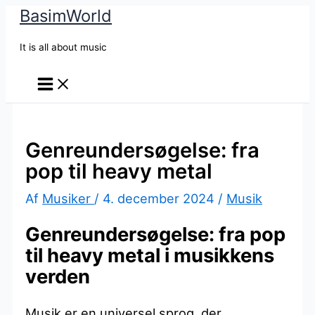
BasimWorld
Gå
til
It is all about music
indholdet
Genreundersøgelse: fra
pop til heavy metal
Af
Musiker
/
4. december 2024
/
Musik
Genreundersøgelse: fra pop
til heavy metal i musikkens
verden
Musik er en universel sprog, der