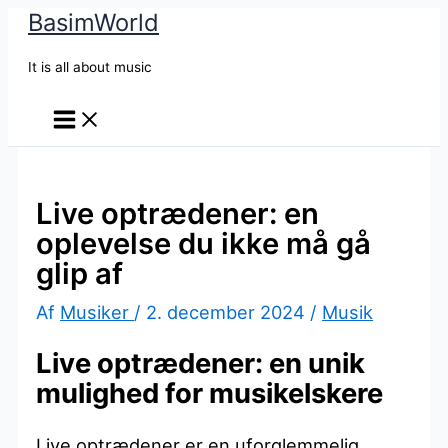
BasimWorld
Gå
til
It is all about music
indholdet
Live optrædener: en
oplevelse du ikke må gå
glip af
Af
Musiker
/
2. december 2024
/
Musik
Live optrædener: en unik
mulighed for musikelskere
Live optrædener er en uforglemmelig