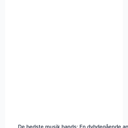
De bedste musik bands: En dybdegående a