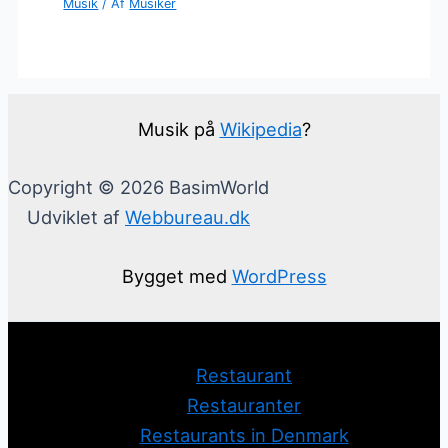
Musik
/ Af
Musiker
Musik på
Wikipedia
?
Copyright © 2026 BasimWorld
Udviklet af
Webbureau.dk
Bygget med
WordPress
Restaurant
Restauranter
Restaurants in Denmark