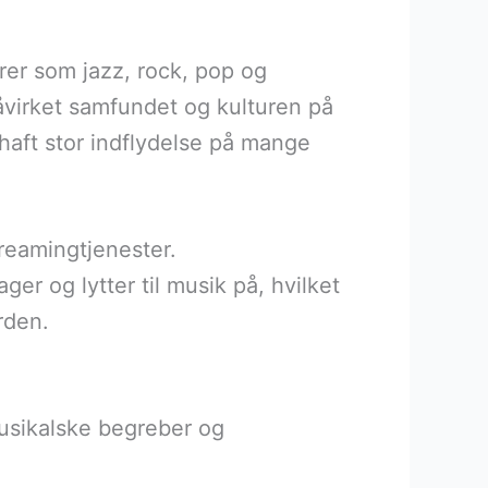
er som jazz, rock, pop og
virket samfundet og kulturen på
haft stor indflydelse på mange
reamingtjenester.
r og lytter til musik på, hvilket
rden.
usikalske begreber og