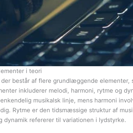
menter i teori
er består af flere grundlæggende elementer, som 
enter inkluderer melodi, harmoni, rytme og dyn
genkendelig musikalsk linje, mens harmoni invol
mtidig. Rytme er den tidsmæssige struktur af m
 dynamik refererer til variationen i lydstyrke.