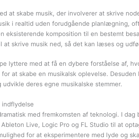
d at skabe musik, der involverer at skrive nod
sik i realtid uden forudgående planlægning, oft
 en eksisterende komposition til en bestemt besæt
il at skrive musik ned, så det kan læses og udfø
pe lyttere med at få en dybere forståelse af, h
 for at skabe en musikalsk oplevelse. Desuden 
 og udvikle deres egne musikalske stemmer.
 indflydelse
dramatisk med fremkomsten af teknologi. I dag 
Ableton Live, Logic Pro og FL Studio til at opt
 mulighed for at eksperimentere med lyde og s