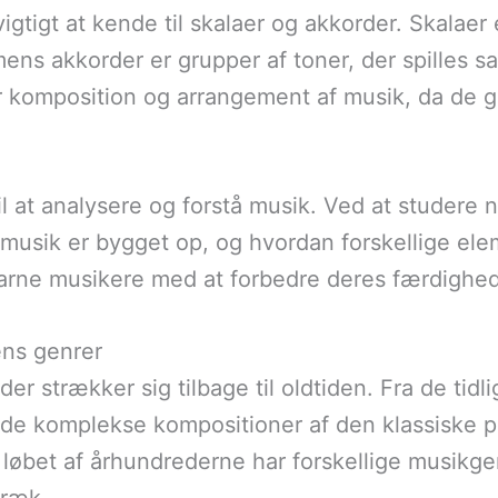
vigtigt at kende til skalaer og akkorder. Skalaer
mens akkorder er grupper af toner, der spilles 
r komposition og arrangement af musik, da de gi
il at analysere og forstå musik. Ved at studere 
 musik er bygget op, og hvordan forskellige ele
rne musikere med at forbedre deres færdighede
ens genrer
der strækker sig tilbage til oldtiden. Fra de tidl
l de komplekse kompositioner af den klassiske p
 I løbet af århundrederne har forskellige musikge