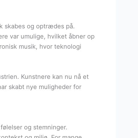
ik skabes og optrædes på.
re var umulige, hvilket åbner op
tronisk musik, hvor teknologi
ustrien. Kunstnere kan nu nå et
har skabt nye muligheder for
følelser og stemninger.
kontekst og miljø. For mange