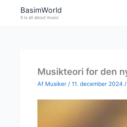
Gå
BasimWorld
til
It is all about music
indholdet
Musikteori for den n
Af
Musiker
/
11. december 2024