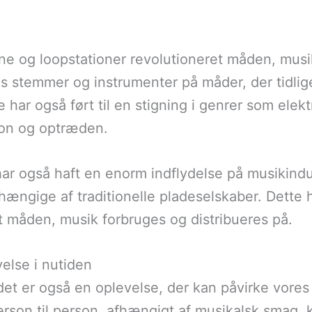
ne og loopstationer revolutioneret måden, mus
 stemmer og instrumenter på måder, der tidlige
 har også ført til en stigning i genrer som elek
tion og optræden.
 har også haft en enorm indflydelse på musikind
hængige af traditionelle pladeselskaber. Dette 
måden, musik forbruges og distribueres på.
else i nutiden
et er også en oplevelse, der kan påvirke vores 
erson til person, afhængigt af musikalsk smag, 