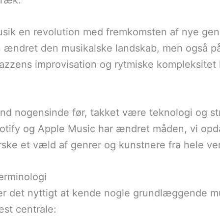
træk.
usik en revolution med fremkomsten af nye genr
un ændret den musikalske landskab, men også på
zzens improvisation og rytmiske kompleksitet 
end nogensinde før, takket være teknologi og st
ify og Apple Music har ændret måden, vi opdage
orske et væld af genrer og kunstnere fra hele ve
erminologi
 er det nyttigt at kende nogle grundlæggende m
est centrale: