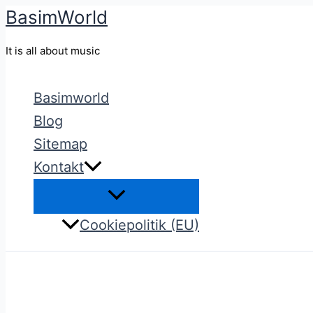
BasimWorld
Gå
til
It is all about music
indholdet
Basimworld
Blog
Sitemap
Kontakt
Cookiepolitik (EU)