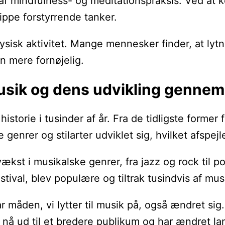
f mindfulness- og meditationspraksis. Ved at 
lippe forstyrrende tanker.
ysisk aktivitet. Mange mennesker finder, at ly
 mere fornøjelig.
usik og dens udvikling gennem
storie i tusinder af år. Fra de tidligste former 
e genrer og stilarter udviklet sig, hvilket afsp
 vækst i musikalske genrer, fra jazz og rock ti
stival, blev populære og tiltrak tusindvis af m
r måden, vi lytter til musik på, også ændret sig
t nå ud til et bredere publikum og har ændret la