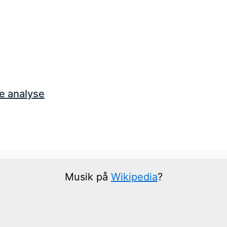
e analyse
Musik på
Wikipedia
?