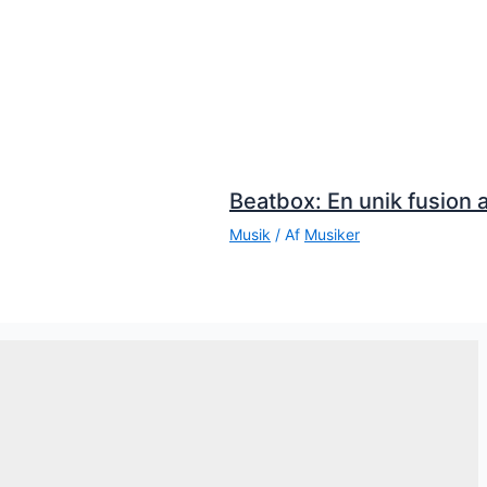
Beatbox: En unik fusion a
Musik
/ Af
Musiker