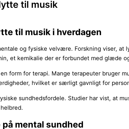
ytte til musik
tte til musik i hverdagen
tale og fysiske velvære. Forskning viser, at lytn
in, et kemikalie der er forbundet med glæde og b
n form for terapi. Mange terapeuter bruger mus
rdigheder, hvilket er særligt gavnligt for perso
 fysiske sundhedsfordele. Studier har vist, at 
 helbred.
e på mental sundhed