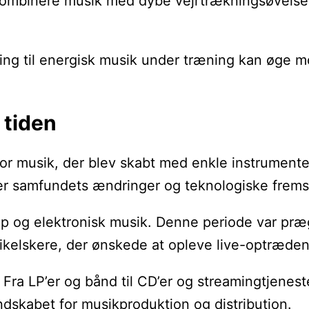
kombinere musik med dybe vejrtrækningsøvelser 
tning til energisk musik under træning kan øge
 tiden
for musik, der blev skabt med enkle instrumenter
ejler samfundets ændringer og teknologiske frems
l pop og elektronisk musik. Denne periode var p
usikelskere, der ønskede at opleve live-optræden
. Fra LP’er og bånd til CD’er og streamingtjene
ndskabet for musikproduktion og distribution.