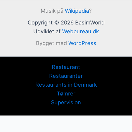
Musik på
Wikipedia
?
Copyright © 2026 BasimWorld
Udviklet af
Webbureau.dk
Bygget med
WordPress
Restaurant
Restauranter
Restaurants in Denmark
Tømrer
Supervision