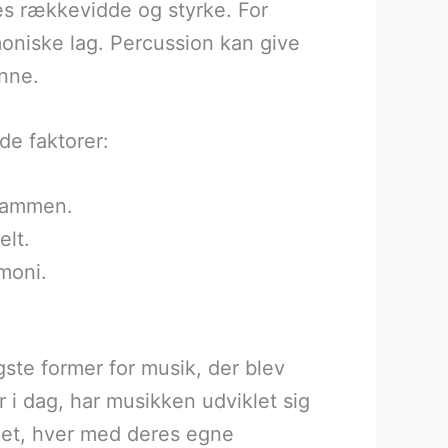
es rækkevidde og styrke. For
moniske lag. Percussion kan give
inne.
de faktorer:
 sammen.
elt.
moni.
igste former for musik, der blev
 i dag, har musikken udviklet sig
tået, hver med deres egne