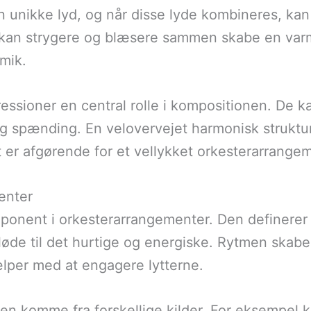
n unikke lyd, og når disse lyde kombineres, ka
 kan strygere og blæsere sammen skabe en varm
amik.
essioner en central rolle i kompositionen. De 
g spænding. En velovervejet harmonisk struktu
t er afgørende for et vellykket orkesterarrange
enter
ponent i orkesterarrangementer. Den definerer
 bløde til det hurtige og energiske. Rytmen skab
lper med at engagere lytterne.
men komme fra forskellige kilder. For eksempel