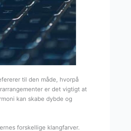
ererer til den måde, hvorpå
rarrangementer er det vigtigt at
armoni kan skabe dybde og
ernes forskellige klangfarver.