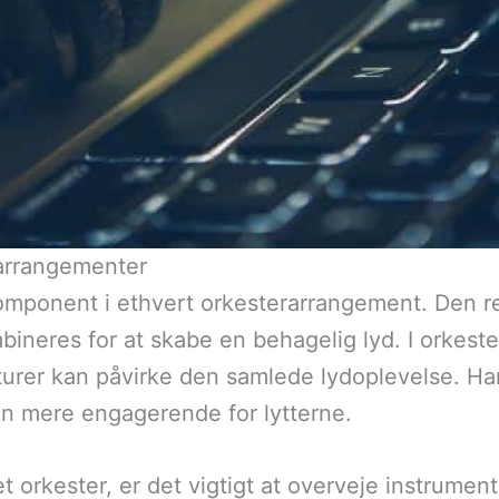
arrangementer
ponent i ethvert orkesterarrangement. Den ref
bineres for at skabe en behagelig lyd. I orkeste
kturer kan påvirke den samlede lydoplevelse. H
en mere engagerende for lytterne.
 orkester, er det vigtigt at overveje instrument