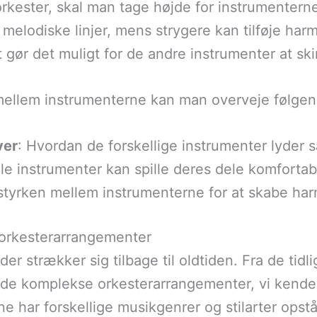
orkester, skal man tage højde for instrumentern
elodiske linjer, mens strygere kan tilføje har
t gør det muligt for de andre instrumenter at sk
 mellem instrumenterne kan man overveje følgen
ver
: Hvordan de forskellige instrumenter lyder
 alle instrumenter kan spille deres dele komfortab
dstyrken mellem instrumenterne for at skabe har
 orkesterarrangementer
der strækker sig tilbage til oldtiden. Fra de tidl
l de komplekse orkesterarrangementer, vi kender
rne har forskellige musikgenrer og stilarter ops