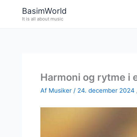
Gå
BasimWorld
til
It is all about music
indholdet
Harmoni og rytme i 
Af
Musiker
/
24. december 2024