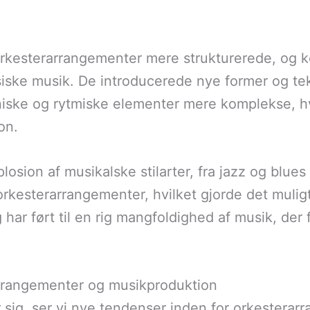
v orkesterarrangementer mere strukturerede, o
iske musik. De introducerede nye former og tek
iske og rytmiske elementer mere komplekse, hvi
on.
losion af musikalske stilarter, fra jazz og blues
 orkesterarrangementer, hvilket gjorde det muli
har ført til en rig mangfoldighed af musik, der 
arrangementer og musikproduktion
r sig, ser vi nye tendenser inden for orkestera