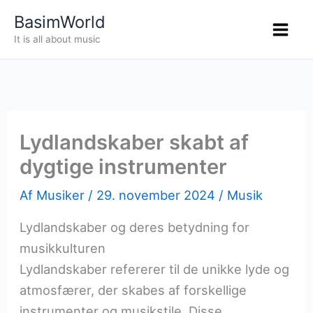
Gå
BasimWorld
til
It is all about music
indholdet
Lydlandskaber skabt af
dygtige instrumenter
Af
Musiker
/
29. november 2024
/
Musik
Lydlandskaber og deres betydning for
musikkulturen
Lydlandskaber refererer til de unikke lyde og
atmosfærer, der skabes af forskellige
instrumenter og musikstile. Disse