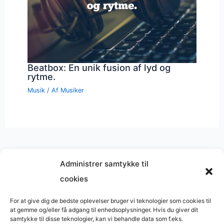
Beatbox: En unik fusion af lyd og
rytme.
Musik
/ Af
Musiker
Administrer samtykke til
cookies
Musik på
Wikipedia
?
Copyright © 2026 BasimWorld
For at give dig de bedste oplevelser bruger vi teknologier som cookies til
at gemme og/eller få adgang til enhedsoplysninger. Hvis du giver dit
Udviklet af
Webbureau.dk
samtykke til disse teknologier, kan vi behandle data som f.eks.