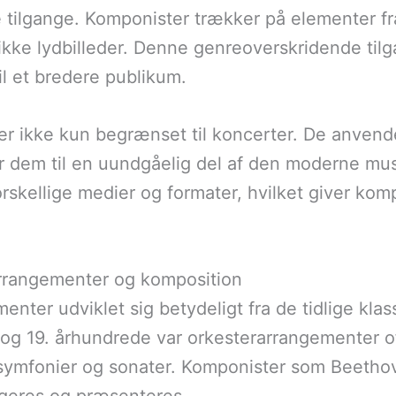
tilgange. Komponister trækker på elementer fra
ikke lydbilleder. Denne genreoverskridende tilg
il et bredere publikum.
 ikke kun begrænset til koncerter. De anvendes
ør dem til en uundgåelig del af den moderne mus
skellige medier og formater, hvilket giver komp
arrangementer og komposition
enter udviklet sig betydeligt fra de tidlige klas
 og 19. århundrede var orkesterarrangementer o
 symfonier og sonater. Komponister som Beetho