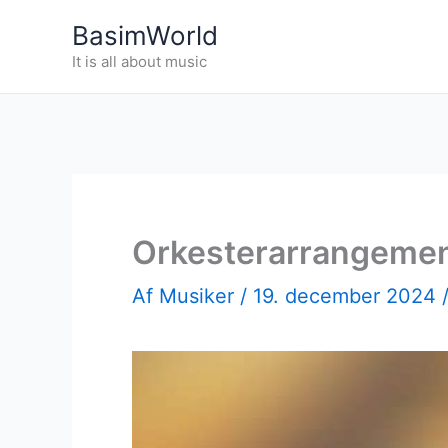
Gå
BasimWorld
til
It is all about music
indholdet
Orkesterarrangemen
Af
Musiker
/
19. december 2024