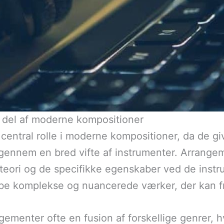
g del af moderne kompositioner
central rolle i moderne kompositioner, da de gi
gennem en bred vifte af instrumenter. Arrangem
 teori og de specifikke egenskaber ved de inst
abe komplekse og nuancerede værker, der kan fr
ementer ofte en fusion af forskellige genrer, hv