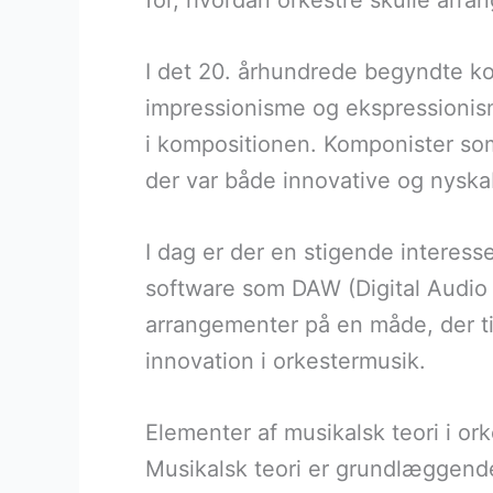
for, hvordan orkestre skulle arr
I det 20. århundrede begyndte k
impressionisme og ekspressionisme
i kompositionen. Komponister som
der var både innovative og nysk
I dag er der en stigende interess
software som DAW (Digital Audio
arrangementer på en måde, der tid
innovation i orkestermusik.
Elementer af musikalsk teori i o
Musikalsk teori er grundlæggende 