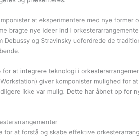
angeres og præsenteres.
omponister at eksperimentere med nye former o
 bragte nye ideer ind i orkesterarrangementer, h
 Debussy og Stravinsky udfordrede de traditio
abende.
e for at integrere teknologi i orkesterarrangemen
 Workstation) giver komponister mulighed for a
ligere ikke var mulig. Dette har åbnet op for n
rkesterarrangementer
for at forstå og skabe effektive orkesterarran