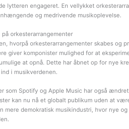
de lytteren engageret. En vellykket orkesterar
menhængende og medrivende musikoplevelse.
e på orkesterarrangementer
en, hvorpå orkesterarrangementer skabes og pr
re giver komponister mulighed for at eksperim
umulige at opnå. Dette har åbnet op for nye kre
 ind i musikverdenen.
er som Spotify og Apple Music har også ændret
ster kan nu nå et globalt publikum uden at være
en mere demokratisk musikindustri, hvor nye og 
den.