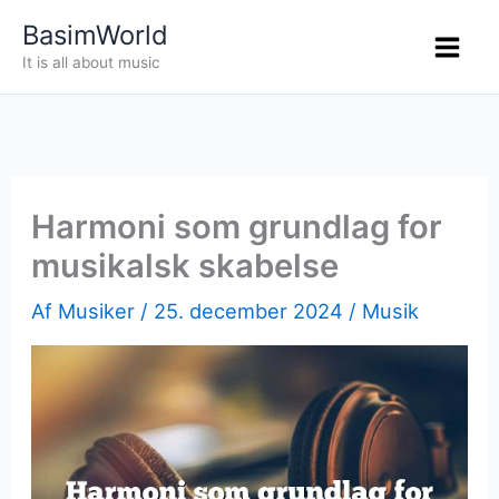
Gå
BasimWorld
til
It is all about music
indholdet
Harmoni som grundlag for
musikalsk skabelse
Af
Musiker
/
25. december 2024
/
Musik