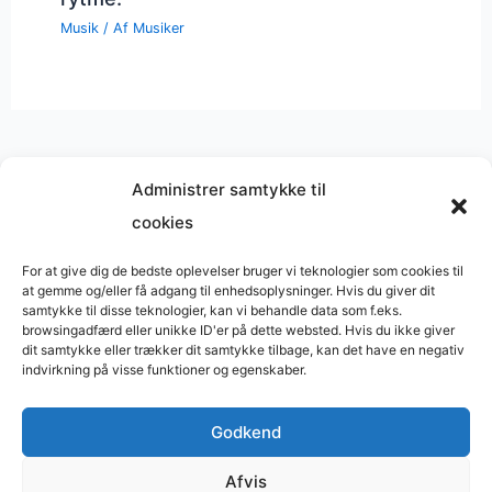
Musik
/ Af
Musiker
Administrer samtykke til
cookies
Musik på
Wikipedia
?
Copyright © 2026 BasimWorld
For at give dig de bedste oplevelser bruger vi teknologier som cookies til
at gemme og/eller få adgang til enhedsoplysninger. Hvis du giver dit
Udviklet af
Webbureau.dk
samtykke til disse teknologier, kan vi behandle data som f.eks.
browsingadfærd eller unikke ID'er på dette websted. Hvis du ikke giver
Bygget med
WordPress
dit samtykke eller trækker dit samtykke tilbage, kan det have en negativ
indvirkning på visse funktioner og egenskaber.
Godkend
Restaurant
Restauranter
Afvis