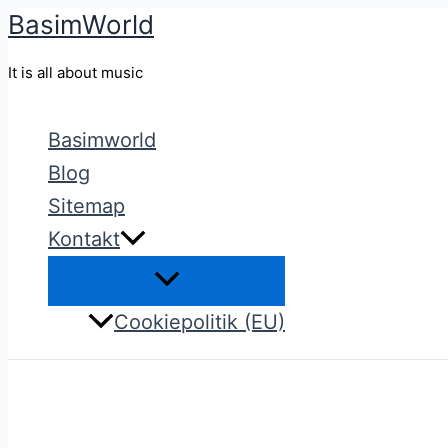
BasimWorld
Gå
til
It is all about music
indholdet
Basimworld
Blog
Sitemap
Kontakt
Cookiepolitik (EU)