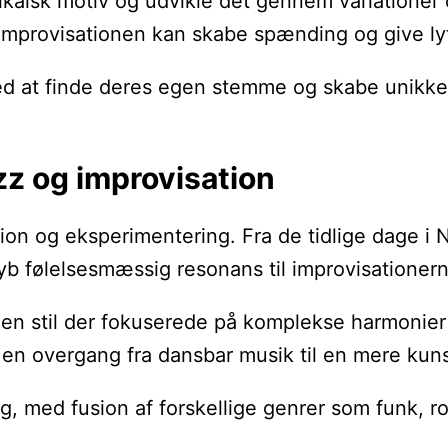
sikalsk motiv og udvikle det gennem variatione
 improvisationen kan skabe spænding og give lytt
 at finde deres egen stemme og skabe unikke imp
zz og improvisation
ion og eksperimentering. Fra de tidlige dage i N
dyb følelsesmæssig resonans til improvisationern
en stil der fokuserede på komplekse harmonier 
 overgang fra dansbar musik til en mere kunstne
 sig, med fusion af forskellige genrer som funk,