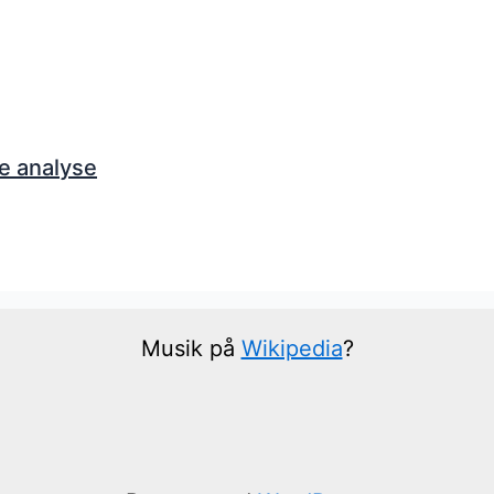
e analyse
Musik på
Wikipedia
?