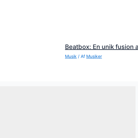
Beatbox: En unik fusion a
Musik
/ Af
Musiker