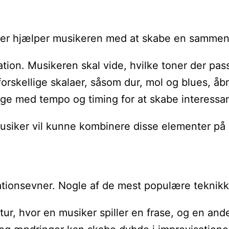
elementer hjælper musikeren med at skabe en sa
ion. Musikeren skal vide, hvilke toner der passe
forskellige skalaer, såsom dur, mol og blues, åb
at lege med tempo og timing for at skabe interess
musiker vil kunne kombinere disse elementer p
ationsevner. Nogle af de mest populære teknikk
tur, hvor en musiker spiller en frase, og en an