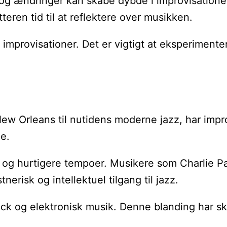
r og ændringer kan skabe dybde i improvisatione
eren tid til at reflektere over musikken.
rovisationer. Det er vigtigt at eksperimentere 
ew Orleans til nutidens moderne jazz, har impro
e.
og hurtigere tempoer. Musikere som Charlie Par
risk og intellektuel tilgang til jazz.
 rock og elektronisk musik. Denne blanding har s