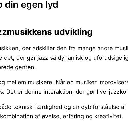
b din egen lyd
jazzmusikkens udvikling
usikken, der adskiller den fra mange andre musik
det, der gør jazz så dynamisk og uforudsigelig
erede genren.
log mellem musikere. Når en musiker improvisere
es. Det er denne interaktion, der gør live-jazz
åde teknisk færdighed og en dyb forståelse af m
kombination af øvelse, erfaring og kreativitet.