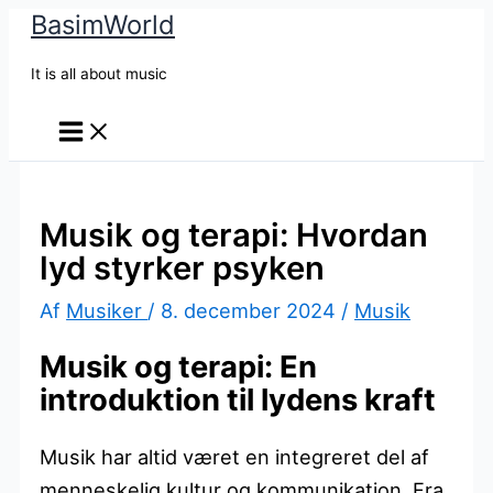
BasimWorld
Gå
til
It is all about music
indholdet
Musik og terapi: Hvordan
lyd styrker psyken
Af
Musiker
/
8. december 2024
/
Musik
Musik og terapi: En
introduktion til lydens kraft
Musik har altid været en integreret del af
menneskelig kultur og kommunikation. Fra