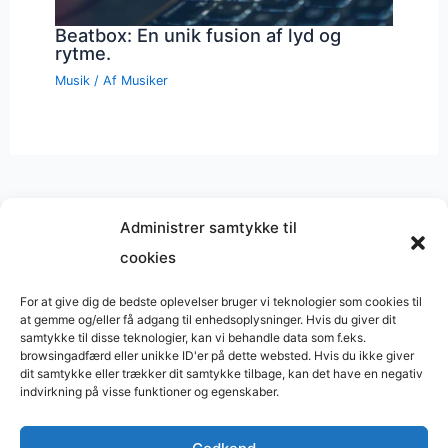
Beatbox: En unik fusion af lyd og
rytme.
Musik
/ Af
Musiker
Administrer samtykke til
cookies
Musik på
Wikipedia
?
Copyright © 2026 BasimWorld
For at give dig de bedste oplevelser bruger vi teknologier som cookies til
at gemme og/eller få adgang til enhedsoplysninger. Hvis du giver dit
Udviklet af
Webbureau.dk
samtykke til disse teknologier, kan vi behandle data som f.eks.
browsingadfærd eller unikke ID'er på dette websted. Hvis du ikke giver
Bygget med
WordPress
dit samtykke eller trækker dit samtykke tilbage, kan det have en negativ
indvirkning på visse funktioner og egenskaber.