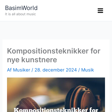
Gå
BasimWorld
til
It is all about music
indholdet
Kompositionsteknikker for
nye kunstnere
Af
Musiker
/
28. december 2024
/
Musik